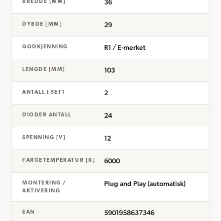
36
BREDDE [MM]
29
DYBDE [MM]
R1 / E-merket
GODKJENNING
103
LENGDE [MM]
2
ANTALL I SETT
24
DIODER ANTALL
12
SPENNING [V]
6000
FARGETEMPERATUR [K]
Plug and Play (automatisk)
MONTERING /
AKTIVERING
5901958637346
EAN