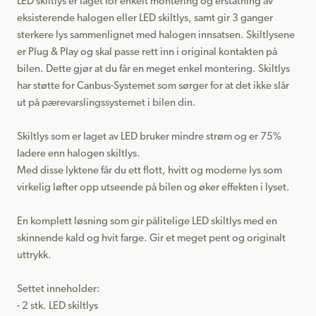
LED skiltlys er laget for enkelt montering og erstatning av 
eksisterende halogen eller LED skiltlys, samt gir 3 ganger 
sterkere lys sammenlignet med halogen innsatsen. Skiltlysene 
er Plug & Play og skal passe rett inn i original kontakten på 
bilen. Dette gjør at du får en meget enkel montering. Skiltlys 
har støtte for Canbus-Systemet som sørger for at det ikke slår 
ut på pærevarslingssystemet i bilen din.

Skiltlys som er laget av LED bruker mindre strøm og er 75% 
ladere enn halogen skiltlys.

Med disse lyktene får du ett flott, hvitt og moderne lys som 
virkelig løfter opp utseende på bilen og øker effekten i lyset.

En komplett løsning som gir pålitelige LED skiltlys med en 
skinnende kald og hvit farge. Gir et meget pent og originalt 
uttrykk.

Settet inneholder:

- 2 stk. LED skiltlys
