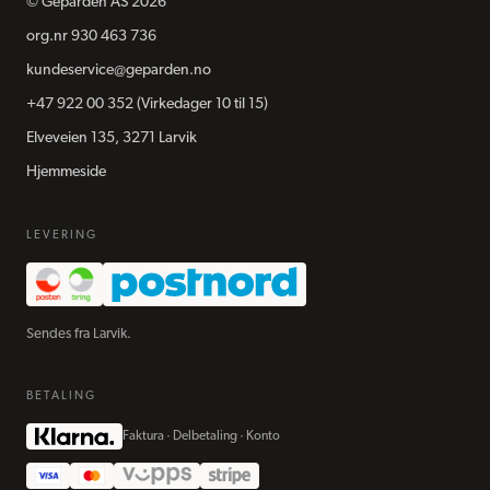
©
Geparden AS
2026
org.nr
930 463 736
kundeservice@geparden.no
+47 922 00 352
(Virkedager 10 til 15)
Elveveien 135, 3271 Larvik
Hjemmeside
LEVERING
Sendes fra Larvik.
BETALING
Faktura · Delbetaling · Konto