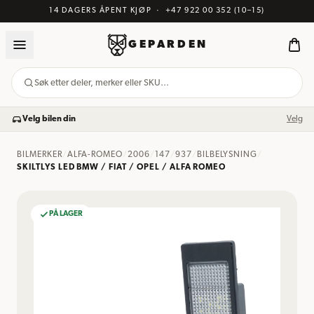
14 DAGERS ÅPENT KJØP
·
+47 922 00 352
(10–15)
GEPARDEN
Søk etter deler, merker eller SKU…
Velg bilen din
Velg
BILMERKER
/
ALFA-ROMEO
/
2006
/
147
/
937
/
BILBELYSNING
/
SKILTLYS LED BMW / FIAT / OPEL / ALFA ROMEO
PÅ LAGER