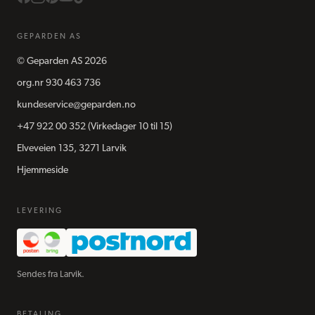
GEPARDEN AS
©
Geparden AS
2026
org.nr
930 463 736
kundeservice@geparden.no
+47 922 00 352
(Virkedager 10 til 15)
Elveveien 135, 3271 Larvik
Hjemmeside
LEVERING
Sendes fra Larvik.
BETALING