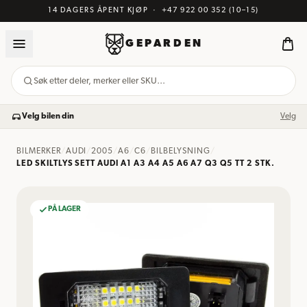
14 DAGERS ÅPENT KJØP
·
+47 922 00 352
(10–15)
GEPARDEN
Søk etter deler, merker eller SKU…
Velg bilen din
Velg
BILMERKER
/
AUDI
/
2005
/
A6
/
C6
/
BILBELYSNING
/
LED SKILTLYS SETT AUDI A1 A3 A4 A5 A6 A7 Q3 Q5 TT 2 STK.
PÅ LAGER