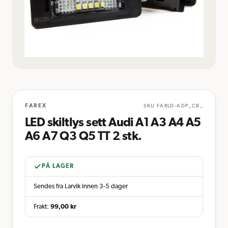
FAREX
SKU
FARLD-ADP_CB_
LED skiltlys sett Audi A1 A3 A4 A5
A6 A7 Q3 Q5 TT 2 stk.
PÅ LAGER
Sendes fra Larvik innen 3-5 dager
Frakt:
99,00
kr