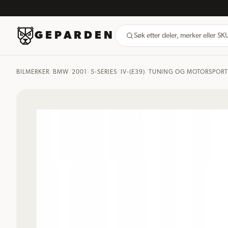
GEPARDEN
Søk etter deler, merker eller S
BILMERKER
/
BMW
/
2001
/
5-SERIES
/
IV-(E39)
/
TUNING OG MOTORSPORT