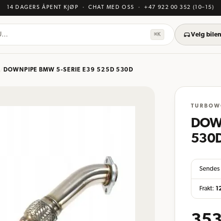
14 DAGERS ÅPENT KJØP
· CHAT MED OSS
·
+47 922 00 352
(10–15)
KU…
⌘K
Velg bilen
/
DOWNPIPE BMW 5-SERIE E39 525D 530D
TURBOW
DOWN
530
Sendes 
Frakt:
1
353