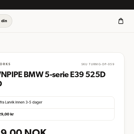
 din
ORKS
SKU
TURMG-DP-059
PIPE BMW 5-serie E39 525D
D
fra Larvik innen 3-5 dager
29,00
kr
9,00
NOK