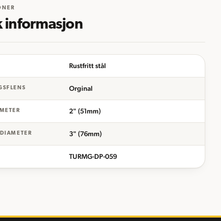
ONER
k informasjon
Rustfritt stål
Orginal
GSFLENS
2" (51mm)
AMETER
3" (76mm)
 DIAMETER
TURMG-DP-059