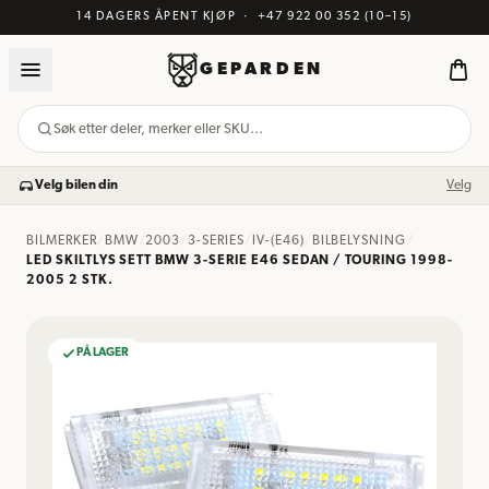
14 DAGERS ÅPENT KJØP
·
+47 922 00 352
(10–15)
GEPARDEN
Søk etter deler, merker eller SKU…
Velg bilen din
Velg
BILMERKER
/
BMW
/
2003
/
3-SERIES
/
IV-(E46)
/
BILBELYSNING
/
LED SKILTLYS SETT BMW 3-SERIE E46 SEDAN / TOURING 1998-
2005 2 STK.
PÅ LAGER