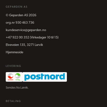
GEPARDEN AS
©
Geparden AS
2026
org.nr
930 463 736
kundeservice@geparden.no
+47 922 00 352
(Virkedager 10 til 15)
Elveveien 135, 3271 Larvik
Hjemmeside
LEVERING
Sendes fra Larvik.
BETALING