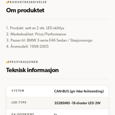
PRODUKTBESKRIVELSE
Om produktet
1. Produkt: sett av 2 stk. LED skiltlys

2. Merkekvalitet: Price/Performance

3. Passer til: BMW 3-serie E46 Sedan / Stasjonsvogn

4. Årsmodell: 1998-2005
SPESIFIKASJONER
Teknisk informasjon
CAN-BUS (gir ikke feilmelding)
SYSTEM
3528SMD -18 dioder LED 2W
LED TYPE
Ja
E4-GODKJENT