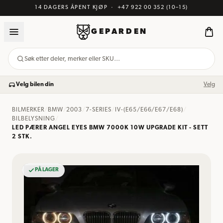
14 DAGERS ÅPENT KJØP
·
+47 922 00 352
(10–15)
GEPARDEN
Søk etter deler, merker eller SKU…
Velg bilen din
Velg
BILMERKER
/
BMW
/
2003
/
7-SERIES
/
IV-(E65/E66/E67/E68)
/
BILBELYSNING
/
LED PÆRER ANGEL EYES BMW 7000K 10W UPGRADE KIT - SETT
2 STK.
PÅ LAGER