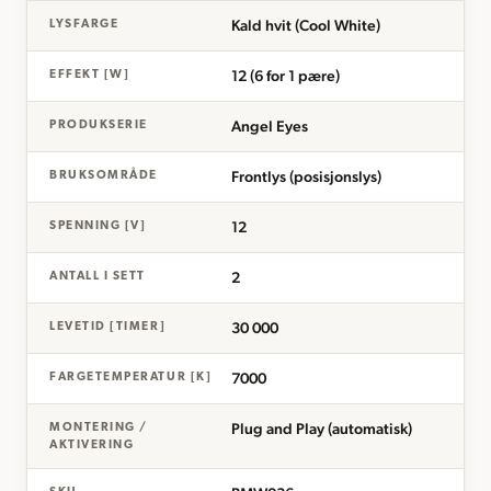
Kald hvit (Cool White)
LYSFARGE
12 (6 for 1 pære)
EFFEKT [W]
Angel Eyes
PRODUKSERIE
Frontlys (posisjonslys)
BRUKSOMRÅDE
12
SPENNING [V]
2
ANTALL I SETT
30 000
LEVETID [TIMER]
7000
FARGETEMPERATUR [K]
Plug and Play (automatisk)
MONTERING /
AKTIVERING