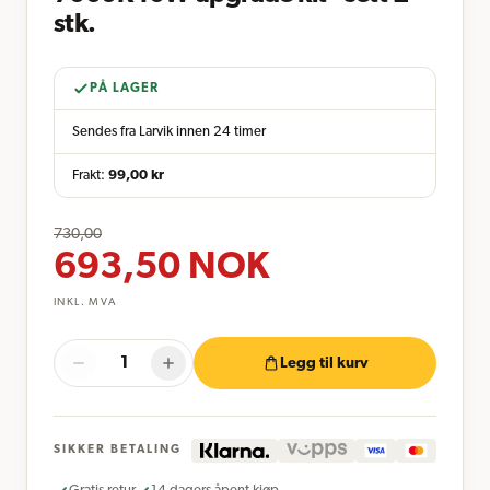
stk.
PÅ LAGER
Sendes fra Larvik innen 24 timer
Frakt:
99,00
kr
730,00
693,50
NOK
INKL. MVA
Legg til kurv
SIKKER BETALING