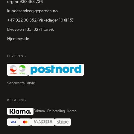
org.nr
930 463 736
kundeservice@geparden.no
+47 922 00 352
(Virkedager 10 til 15)
Elveveien 135, 3271 Larvik
Hjemmeside
LEVERING
Sendes fra Larvik.
BETALING
Faktura · Delbetaling · Konto