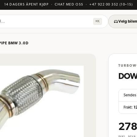
14 DAGERS ÅPENT KJØP
· CHAT MED OSS
·
+47 922 00 352
(10–15)
KU…
⌘K
Velg bilen
IPE BMW 3.0D
TURBOW
DOW
Sendes 
Frakt:
1
278
INKL. MVA