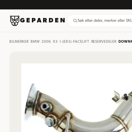
GEPARDEN
Søk etter deler, merker eller S
BILMERKER
/
BMW
/
2006
/
X3
/
I-(E83)-FACELIFT
/
RESERVEDELER
/
DOWNP