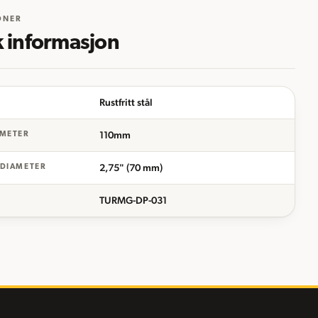
ONER
k informasjon
Rustfritt stål
110mm
AMETER
2,75" (70 mm)
 DIAMETER
TURMG-DP-031