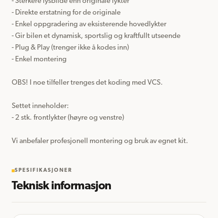
- Sterkere lysbilde enn originale lykter

- Direkte erstatning for de originale

- Enkel oppgradering av eksisterende hovedlykter

- Gir bilen et dynamisk, sportslig og kraftfullt utseende

- Plug & Play (trenger ikke å kodes inn)

- Enkel montering

OBS! I noe tilfeller trenges det koding med VCS.

Settet inneholder:

- 2 stk. frontlykter (høyre og venstre)

Vi anbefaler profesjonell montering og bruk av egnet kit.
SPESIFIKASJONER
Teknisk informasjon