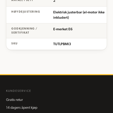
2
ANTALL I SETT
Elektrisk justerbar (el-motor ikke
HØYDEJUSTERING
inkludert)
E-merket E6
GODKJENNING /
SERTIFIKAT
TUTLPBMI3
SKU
KUNDESERVICE
Gratis retur
14 dagers åpent kjøp