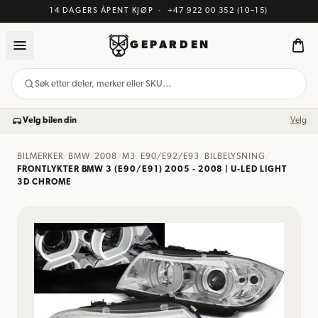
14 DAGERS ÅPENT KJØP
·
+47 922 00 352
(10–15)
GEPARDEN
Søk etter deler, merker eller SKU…
Velg bilen din
Velg
BILMERKER
/
BMW
/
2008
/
M3
/
E90/E92/E93
/
BILBELYSNING
/
FRONTLYKTER BMW 3 (E90/E91) 2005 - 2008 | U-LED LIGHT
3D CHROME