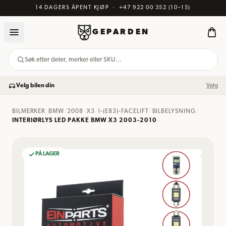
14 DAGERS ÅPENT KJØP
·
+47 922 00 352
(10–15)
GEPARDEN
Søk etter deler, merker eller SKU…
Velg bilen din
Velg
BILMERKER
/
BMW
/
2008
/
X3
/
I-(E83)-FACELIFT
/
BILBELYSNING
/
INTERIØRLYS LED PAKKE BMW X3 2003-2010
PÅ LAGER