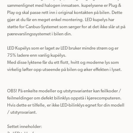
sammenlignet med halogen innsatsen. kupelysene er Plug & 
Play og skal passe rett inn i original kontakten på bilen. Dette 
gjør at du får en meget enkel montering. LED kupelys har 
støtte for Canbus-Systemet som sørger for at det ikke slår ut på 
pærevarslingssystemet i bilen din.

LED Kupélys som er laget av LED bruker mindre strøm og er 
75% ladere enn vanlig kupélys.

Med disse lyktene får du ett flott, hvitt og moderne lys som 
virkelig løfter opp utseende på bilen og øker effekten i lyset.

OBS! På enkelte modeller og utstyrsvarianter kan feilkoder / 
feilmeldinger om defekt bilinklys oppstå i kjørecomputeren.

Hvis dette er tilfelle, er ikke LED-bilinklys egnet for din modell 
/ utstyrsvariant.

Settet inneholder:
