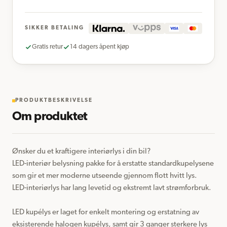
SIKKER BETALING
Gratis retur
14 dagers åpent kjøp
PRODUKTBESKRIVELSE
Om produktet
Ønsker du et kraftigere interiørlys i din bil?

LED-interiør belysning pakke for å erstatte standardkupelysene 
som gir et mer moderne utseende gjennom flott hvitt lys.

LED-interiørlys har lang levetid og ekstremt lavt strømforbruk.

LED kupélys er laget for enkelt montering og erstatning av 
eksisterende halogen kupélys, samt gir 3 ganger sterkere lys 