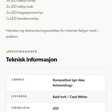
3x LED taklys foran

2x LED taklys bak

3x LED bagasjeroms-lys

1x LED hanskeromlys

Hansker og demonteringsverktøy for interiør følger med i 
SPESIFIKASJONER
Teknisk informasjon
Kompatibel (gir ikke
CANBUS
feilmelding)
Kald hvit / Cool White
LYSFARGE
LED
TEKNOLOGI