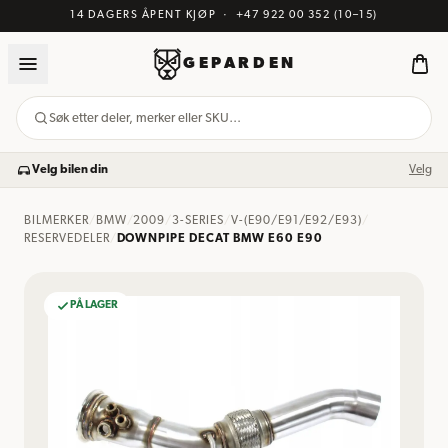
14 DAGERS ÅPENT KJØP
·
+47 922 00 352
(10–15)
GEPARDEN
Søk etter deler, merker eller SKU…
Velg bilen din
Velg
BILMERKER
/
BMW
/
2009
/
3-SERIES
/
V-(E90/E91/E92/E93)
/
RESERVEDELER
/
DOWNPIPE DECAT BMW E60 E90
PÅ LAGER