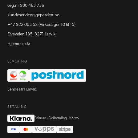
org.nr
930 463 736
kundeservice@geparden.no
+47 922 00 352
(Virkedager 10 til 15)
Elveveien 135, 3271 Larvik
Hjemmeside
LEVERING
Sendes fra Larvik.
BETALING
Faktura · Delbetaling · Konto