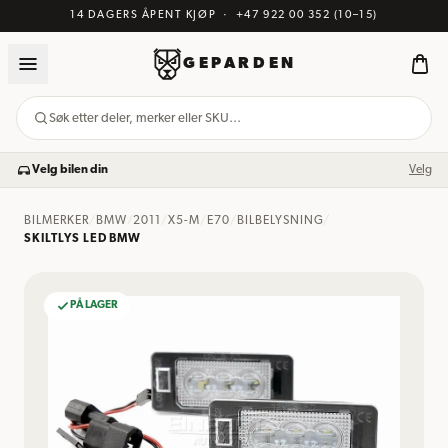
14 DAGERS ÅPENT KJØP
·
+47 922 00 352
(10–15)
GEPARDEN
Søk etter deler, merker eller SKU…
Velg bilen din
Velg
BILMERKER
/
BMW
/
2011
/
X5-M
/
E70
/
BILBELYSNING
/
SKILTLYS LED BMW
PÅ LAGER