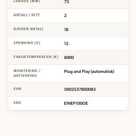
73
LENGDE [MM]
2
ANTALL I SETT
18
DIODER ANTALL
12
SPENNING [V]
6000
FARGETEMPERATUR [K]
Plug and Play (automatisk)
MONTERING /
AKTIVERING
5902537800083
EAN
EINEP100OE
SKU