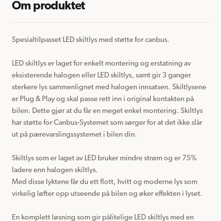
Om produktet
Spesialtilpasset LED skiltlys med støtte for canbus.

LED skiltlys er laget for enkelt montering og erstatning av 
eksisterende halogen eller LED skiltlys, samt gir 3 ganger 
sterkere lys sammenlignet med halogen innsatsen. Skiltlysene 
er Plug & Play og skal passe rett inn i original kontakten på 
bilen. Dette gjør at du får en meget enkel montering. Skiltlys 
har støtte for Canbus-Systemet som sørger for at det ikke slår 
ut på pærevarslingssystemet i bilen din.

Skiltlys som er laget av LED bruker mindre strøm og er 75% 
ladere enn halogen skiltlys.

Med disse lyktene får du ett flott, hvitt og moderne lys som 
virkelig løfter opp utseende på bilen og øker effekten i lyset.

En komplett løsning som gir pålitelige LED skiltlys med en 