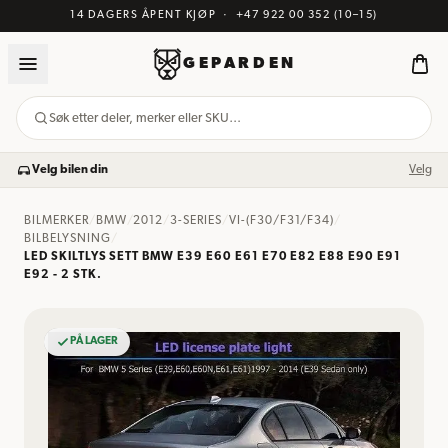
14 DAGERS ÅPENT KJØP
·
+47 922 00 352
(10–15)
GEPARDEN
Søk etter deler, merker eller SKU…
Velg bilen din
Velg
BILMERKER
/
BMW
/
2012
/
3-SERIES
/
VI-(F30/F31/F34)
/
BILBELYSNING
/
LED SKILTLYS SETT BMW E39 E60 E61 E70 E82 E88 E90 E91
E92 - 2 STK.
PÅ LAGER