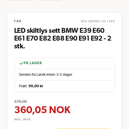
FAR
SKU
LED002-LD-135X
LED skiltlys sett BMW E39 E60
E61 E70 E82 E88 E90 E91 E92 - 2
stk.
PÅ LAGER
Sendes fra Larvik innen 3-5 dager
Frakt:
99,00
kr
379,00
360,05
NOK
INKL. MVA