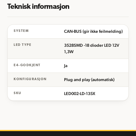
Teknisk informasjon
CAN-BUS (gir ikke feilmelding)
SYSTEM
3528SMD -18 dioder LED 12V
LED TYPE
1,3W
Ja
E4-GODKJENT
Plug and play (automatisk)
KONFIGURASJON
LED002-LD-135X
SKU