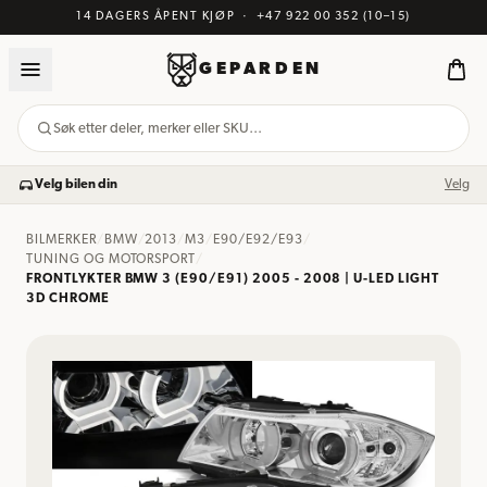
14 DAGERS ÅPENT KJØP
·
+47 922 00 352
(10–15)
GEPARDEN
Søk etter deler, merker eller SKU…
Velg bilen din
Velg
BILMERKER
/
BMW
/
2013
/
M3
/
E90/E92/E93
/
TUNING OG MOTORSPORT
/
FRONTLYKTER BMW 3 (E90/E91) 2005 - 2008 | U-LED LIGHT
3D CHROME