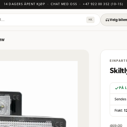
14 DAGERS ÅPENT KJØP
· CHAT MED OSS
·
+47 922 00 352
(10–15)
KU…
⌘K
Velg bilen
BMW
EINPART
Skil
PÅ 
Sendes 
Frakt:
1
469,00