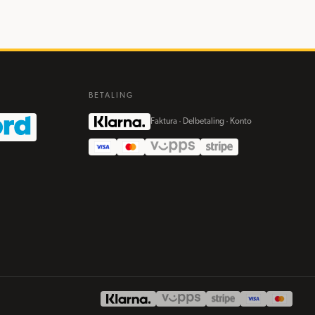
BETALING
Faktura · Delbetaling · Konto