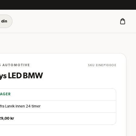
 din
S AUTOMOTIVE
SKU
EINEP100OE
tlys LED BMW
LAGER
fra Larvik innen 24 timer
29,00
kr