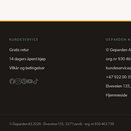
KUNDESERVICE
GEPARDEN A
Gratis retur
©
Geparden A
14 dagers åpent kjøp
org.nr
930 46
Vilkår og betingelser
kundeservice
+47 922 00 3
Elveveien 135,
Hjemmeside
©
Geparden AS
2026
·
Elveveien 135, 3271 Larvik
· org.nr
930 463 736