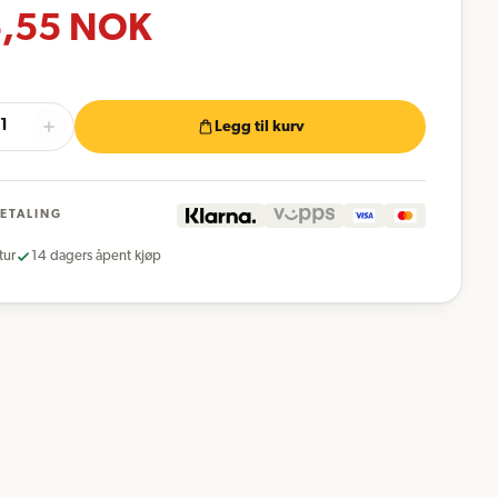
,55
NOK
Legg til kurv
BETALING
tur
14 dagers åpent kjøp