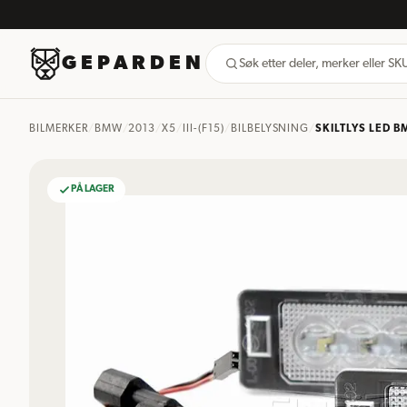
GEPARDEN
Søk etter deler, merker eller S
BILMERKER
/
BMW
/
2013
/
X5
/
III-(F15)
/
BILBELYSNING
/
SKILTLYS LED 
PÅ LAGER