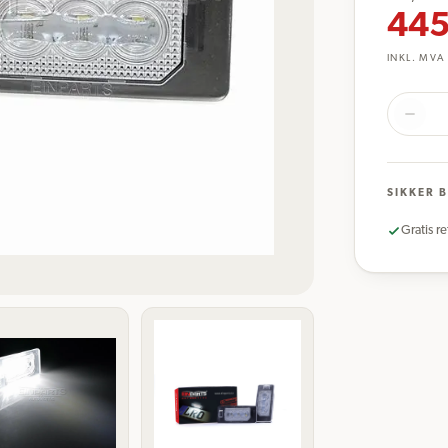
445
INKL. MVA
SIKKER 
Gratis re