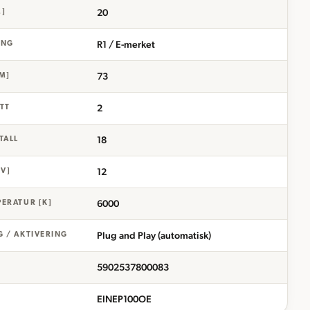
20
M]
R1 / E-merket
ING
73
M]
2
ETT
18
TALL
12
[V]
6000
ERATUR [K]
Plug and Play (automatisk)
 / AKTIVERING
5902537800083
EINEP100OE