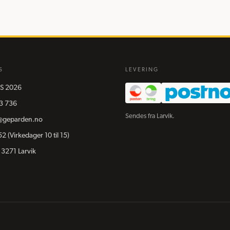
S
LEVERING
S
2026
3 736
Sendes fra Larvik.
@geparden.no
52
(Virkedager 10 til 15)
 3271 Larvik