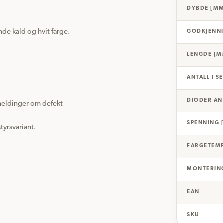
DYBDE [M
de kald og hvit farge. 
GODKJENN
LENGDE [M
ANTALL I S
DIODER AN
meldinger om defekt 
SPENNING 
tyrsvariant.

FARGETEMP
MONTERING
EAN
SKU