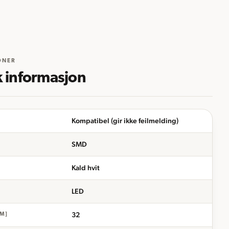
ONER
k informasjon
Kompatibel (gir ikke feilmelding)
SMD
Kald hvit
LED
I
32
M]