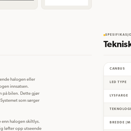
SPESIFIKASJ
Teknis
CANBUS
rende halogen eller 
LED TYPE
ogen innsatsen. 
n på bilen. Dette gjør 
LYSFARGE
s-Systemet som sørger 
TEKNOLOG
enn halogen skiltlys.

BREDDE [M
ig løfter opp utseende 