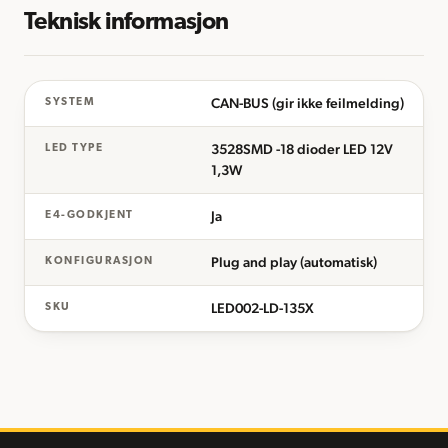
Teknisk informasjon
CAN-BUS (gir ikke feilmelding)
SYSTEM
3528SMD -18 dioder LED 12V
LED TYPE
1,3W
Ja
E4-GODKJENT
Plug and play (automatisk)
KONFIGURASJON
LED002-LD-135X
SKU