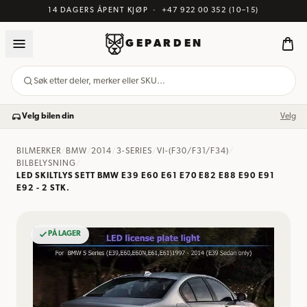
14 DAGERS ÅPENT KJØP
·
+47 922 00 352
(10–15)
GEPARDEN
Søk etter deler, merker eller SKU…
Velg bilen din
Velg
BILMERKER
/
BMW
/
2014
/
3-SERIES
/
VI-(F30/F31/F34)
/
BILBELYSNING
/
LED SKILTLYS SETT BMW E39 E60 E61 E70 E82 E88 E90 E91
E92 - 2 STK.
PÅ LAGER