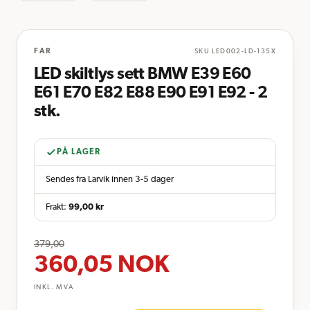
FAR
SKU
LED002-LD-135X
LED skiltlys sett BMW E39 E60
E61 E70 E82 E88 E90 E91 E92 - 2
stk.
PÅ LAGER
Sendes fra Larvik innen 3-5 dager
Frakt:
99,00
kr
379,00
360,05
NOK
INKL. MVA