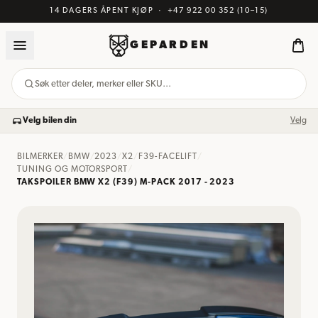
14 DAGERS ÅPENT KJØP
·
+47 922 00 352
(10–15)
GEPARDEN
Søk etter deler, merker eller SKU…
Velg bilen din
Velg
BILMERKER
/
BMW
/
2023
/
X2
/
F39-FACELIFT
/
TUNING OG MOTORSPORT
/
TAKSPOILER BMW X2 (F39) M-PACK 2017 - 2023