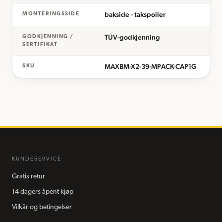
bakside - takspoiler
MONTERINGSSIDE
TÜV-godkjenning
GODKJENNING /
SERTIFIKAT
MAXBM-X2-39-MPACK-CAP1G
SKU
KUNDESERVICE
Gratis retur
14 dagers åpent kjøp
Vilkår og betingelser