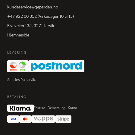
kundeservice@geparden.no
+47 922 00 352
(Virkedager 10 til 15)
Elveveien 135, 3271 Larvik
Hjemmeside
LEVERING
Sendes fra Larvik.
BETALING
Faktura · Delbetaling · Konto