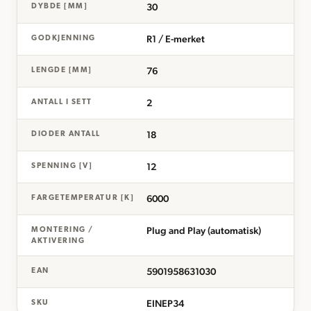
30
DYBDE [MM]
R1 / E-merket
GODKJENNING
76
LENGDE [MM]
2
ANTALL I SETT
18
DIODER ANTALL
12
SPENNING [V]
6000
FARGETEMPERATUR [K]
Plug and Play (automatisk)
MONTERING /
AKTIVERING
5901958631030
EAN
EINEP34
SKU