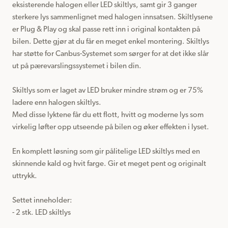
eksisterende halogen eller LED skiltlys, samt gir 3 ganger 
sterkere lys sammenlignet med halogen innsatsen. Skiltlysene 
er Plug & Play og skal passe rett inn i original kontakten på 
bilen. Dette gjør at du får en meget enkel montering. Skiltlys 
har støtte for Canbus-Systemet som sørger for at det ikke slår 
ut på pærevarslingssystemet i bilen din.

Skiltlys som er laget av LED bruker mindre strøm og er 75% 
ladere enn halogen skiltlys.

Med disse lyktene får du ett flott, hvitt og moderne lys som 
virkelig løfter opp utseende på bilen og øker effekten i lyset.

En komplett løsning som gir pålitelige LED skiltlys med en 
skinnende kald og hvit farge. Gir et meget pent og originalt 
uttrykk.

Settet inneholder:

- 2 stk. LED skiltlys
