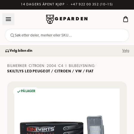
14 DAGERS ÅPENT KJØP
·
+47 922 00 352
(10–15)
GEPARDEN
Søk etter deler, merker eller SKU…
Velg bilen din
Velg
BILMERKER
/
CITROEN
/
2004
/
C4
/
I
/
BILBELYSNING
/
SKILTLYS LED PEUGEOT / CITROEN / VW / FIAT
PÅ LAGER