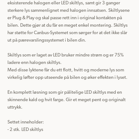
eksisterende halogen eller LED skiltlys, samt gir 3 ganger 
sterkere lys sammenlignet med halogen innsatsen. Skiltlysene 
er Plug & Play og skal passe rett inn i original kontakten på 
bilen. Dette gjør at du får en meget enkel montering. Skiltlys 
har støtte for Canbus-Systemet som sørger for at det ikke slår 
ut på pærevarslingssystemet i bilen din.

Skiltlys som er laget av LED bruker mindre strøm og er 75% 
ladere enn halogen skiltlys.

Med disse lyktene får du ett flott, hvitt og moderne lys som 
virkelig løfter opp utseende på bilen og øker effekten i lyset.

En komplett løsning som gir pålitelige LED skiltlys med en 
skinnende kald og hvit farge. Gir et meget pent og originalt 
uttrykk.

Settet inneholder:

- 2 stk. LED skiltlys
