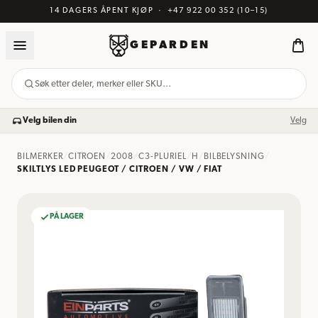
14 DAGERS ÅPENT KJØP
·
+47 922 00 352
(10–15)
GEPARDEN
Søk etter deler, merker eller SKU…
Velg bilen din
Velg
BILMERKER
/
CITROEN
/
2008
/
C3-PLURIEL
/
H
/
BILBELYSNING
/
SKILTLYS LED PEUGEOT / CITROEN / VW / FIAT
PÅ LAGER