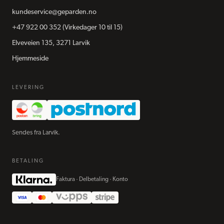
kundeservice@geparden.no
+47 922 00 352
(Virkedager 10 til 15)
Elveveien 135, 3271 Larvik
Hjemmeside
LEVERING
Sendes fra Larvik.
BETALING
Faktura · Delbetaling · Konto