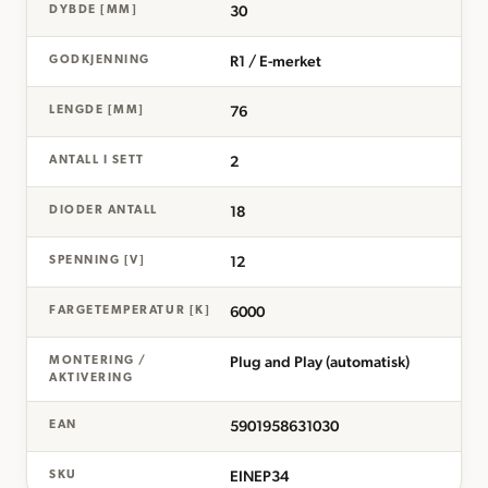
30
DYBDE [MM]
R1 / E-merket
GODKJENNING
76
LENGDE [MM]
2
ANTALL I SETT
18
DIODER ANTALL
12
SPENNING [V]
6000
FARGETEMPERATUR [K]
Plug and Play (automatisk)
MONTERING /
AKTIVERING
5901958631030
EAN
EINEP34
SKU