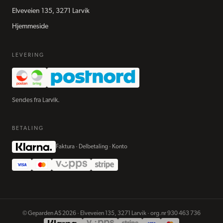
Elveveien 135, 3271 Larvik
Hjemmeside
LEVERING
Sendes fra Larvik.
BETALING
Faktura · Delbetaling · Konto
©
Geparden AS
2026
·
Elveveien 135, 3271 Larvik
· org.nr
930 463 736