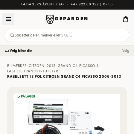
14 DAGERS ÅPENT KJØP
·
+47 922 00 352
(10–15)
GEPARDEN
Søk etter deler, merker eller SKU…
Velg bilen din
Velg
BILMERKER
/
CITROEN
/
2013
/
GRAND-C4-PICASSO
/
I
/
LAST OG TRANSPORTUTSTYR
/
KABELSETT 13 POL CITROEN GRAND C4 PICASSO 2006-2013
PÅ LAGER