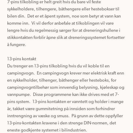
7-pins tilkobling er helt greit hvis du bare vil feste 
sykkelholdere, tilhengere, båthengere eller hestebokser til 
bilen din.  Det er et åpent system, noe som betyr at vann kan 
komme inn.  Vi vil derfor anbefale at tilkoblingen vil vare 
lengre hvis du regelmessig sørger for at dreneringshullene i 
stikkontakten forblir åpne slik at dreneringssystemet fortsetter 
å fungere.

13-pins kontakt

Du trenger en 13-pins tilkobling hvis du vil koble til en 
campingvogn.  En campingvogn krever mer elektrisk kraft enn 
en sykkelholder, tilhenger, båthenger eller hesteboks, for 
campingvogntilbehør som innvendig belysning, kjøleskap og 
vannpumpe.  Disse programmene kan ikke drives med et 7-
pins system.  13-pins kontakten er vanntett og holder i mange 
år, takket være gummitetning på innsiden som forhindrer 
inntrengning av væske og smuss.  På grunn av dette oppfyller 
13-pins-kontakten kravene i den strenge DIN-normen, det 
eneste godkjente systemet i bilindustrien.