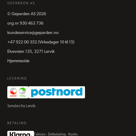
GEPARDEN AS
©
Geparden AS
2026
org.nr
930 463 736
kundeservice@geparden.no
+47 922 00 352
(Virkedager 10 til 15)
Elveveien 135, 3271 Larvik
Hjemmeside
LEVERING
Sendes fra Larvik.
BETALING
Faktura · Delbetaling · Konto