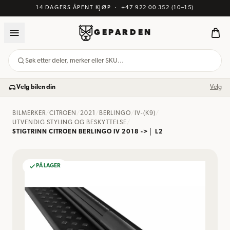
14 DAGERS ÅPENT KJØP
·
+47 922 00 352
(10–15)
GEPARDEN
Søk etter deler, merker eller SKU…
Velg bilen din
Velg
BILMERKER
/
CITROEN
/
2021
/
BERLINGO
/
IV-(K9)
/
UTVENDIG STYLING OG BESKYTTELSE
/
STIGTRINN CITROEN BERLINGO IV 2018 -> │ L2
PÅ LAGER