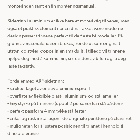
monteringen samt en fin monteringsmanual.

Sidetrinn i aluminium er ikke bare et moteriktig tilbehør, men 
også et praktisk element i bilen din. Takket være moderne 
design passer trinnene perfekt til de fleste bilmodeller. På 
grunn av materialene som brukes, ser de ut som originalt 
utstyr, og styler kroppslinjen smakfullt. I tillegg vil trinnene 
hjelpe deg med å komme inn, sikre siden av bilen og la deg 
laste takstativ.

Fordeler med ARP-sidetrinn:

- struktur laget av en stiv aluminiumsprofil

- overflate av fleksible plast-, aluminium- og stållameller

- høy styrke på trinnene (opptil 2 personer kan stå på dem)

- perfekt passform 4 mm tykke stålfester

- enkel og rask installasjon i de originale punktene på chassiset

- muligheten for å justere posisjonen til trinnet i henhold til 
dine preferanse