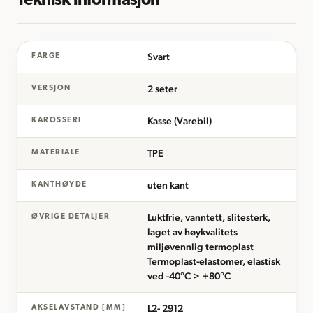
Teknisk informasjon
Svart
FARGE
2 seter
VERSJON
Kasse (Varebil)
KAROSSERI
TPE
MATERIALE
uten kant
KANTHØYDE
Luktfrie, vanntett, slitesterk,
ØVRIGE DETALJER
laget av høykvalitets
miljøvennlig termoplast
Termoplast-elastomer, elastisk
ved -40°C > +80°C
L2- 2912
AKSELAVSTAND [MM]