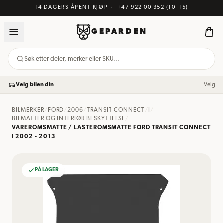
14 DAGERS ÅPENT KJØP
·
+47 922 00 352
(10–15)
GEPARDEN
Søk etter deler, merker eller SKU…
Velg bilen din
Velg
BILMERKER
/
FORD
/
2006
/
TRANSIT-CONNECT
/
I
/
BILMATTER OG INTERIØR BESKYTTELSE
/
VAREROMSMATTE / LASTEROMSMATTE FORD TRANSIT CONNECT
I 2002 - 2013
PÅ LAGER