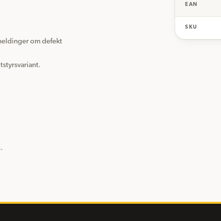
EAN
SKU
meldinger om defekt 
tstyrsvariant.

.