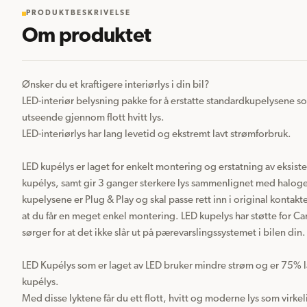
PRODUKTBESKRIVELSE
Om produktet
Ønsker du et kraftigere interiørlys i din bil?

LED-interiør belysning pakke for å erstatte standardkupelysene s
utseende gjennom flott hvitt lys.

LED-interiørlys har lang levetid og ekstremt lavt strømforbruk.

LED kupélys er laget for enkelt montering og erstatning av eksist
kupélys, samt gir 3 ganger sterkere lys sammenlignet med halogen
kupelysene er Plug & Play og skal passe rett inn i original kontakte
at du får en meget enkel montering. LED kupelys har støtte for C
sørger for at det ikke slår ut på pærevarslingssystemet i bilen din.

LED Kupélys som er laget av LED bruker mindre strøm og er 75% l
kupélys.

Med disse lyktene får du ett flott, hvitt og moderne lys som virkel