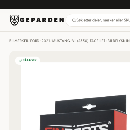
GEPARDEN
Søk etter deler, merker eller S
BILMERKER
/
FORD
/
2021
/
MUSTANG
/
VI-(S550)-FACELIFT
/
BILBELYSNI
PÅ LAGER