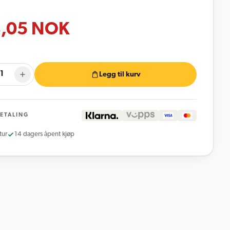
,05
NOK
Legg til kurv
BETALING
tur
14 dagers åpent kjøp