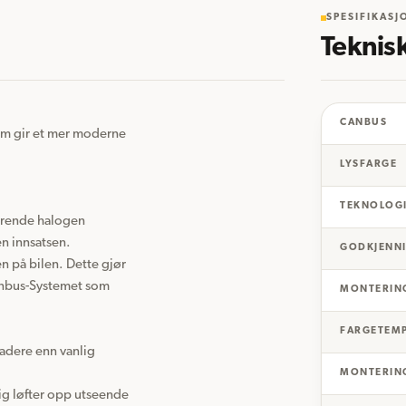
SPESIFIKASJ
Teknis
CANBUS
om gir et mer moderne 
LYSFARGE
TEKNOLOG
erende halogen 
 innsatsen. 
GODKJENN
n på bilen. Dette gjør 
anbus-Systemet som 
MONTERIN
FARGETEMP
adere enn vanlig 
MONTERING
ig løfter opp utseende 