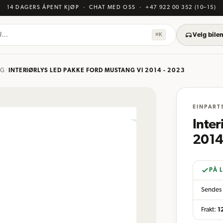
14 DAGERS ÅPENT KJØP
· CHAT MED OSS
·
+47 922 00 352
(10–15)
KU…
⌘K
Velg bilen
NG
/
INTERIØRLYS LED PAKKE FORD MUSTANG VI 2014 - 2023
EINPART
Inter
2014
PÅ 
Sendes 
Frakt:
1