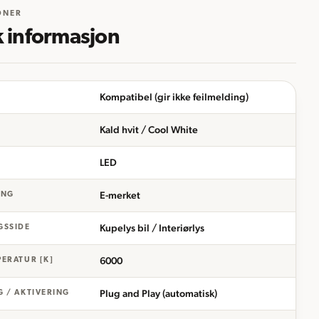
ONER
k informasjon
Kompatibel (gir ikke feilmelding)
Kald hvit / Cool White
LED
I
E-merket
ING
Kupelys bil / Interiørlys
GSSIDE
6000
ERATUR [K]
Plug and Play (automatisk)
 / AKTIVERING