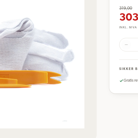
319,00
303
INKL. MVA
SIKKER 
Gratis re