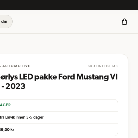
 din
S AUTOMOTIVE
SKU
EINEPLSET43
iørlys LED pakke Ford Mustang VI
 - 2023
LAGER
fra Larvik innen 3-5 dager
29,00
kr