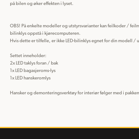
på bilen og øker effekten i lyset.

OBS! På enkelte modeller og utstyrsvarianter kan feilkoder / feil
bilinklys oppstå i kjørecomputeren.

Hvis dette er tilfelle, er ikke LED-bilinklys egnet for din modell / u
Settet inneholder:

2x LED taklys foran / bak

1x LED bagasjeroms-lys

1x LED hanskeromlys

Hansker og demonteringsverktøy for interiør følger med i pakken