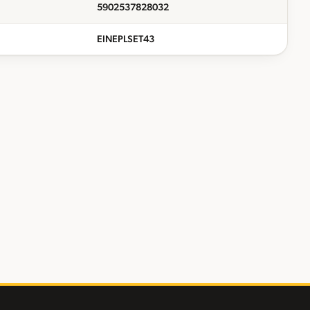
5902537828032
EINEPLSET43