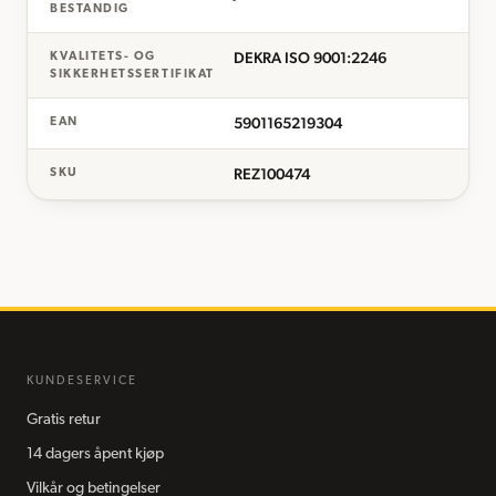
BESTANDIG
DEKRA ISO 9001:2246
KVALITETS- OG
SIKKERHETSSERTIFIKAT
5901165219304
EAN
REZ100474
SKU
KUNDESERVICE
Gratis retur
14 dagers åpent kjøp
Vilkår og betingelser