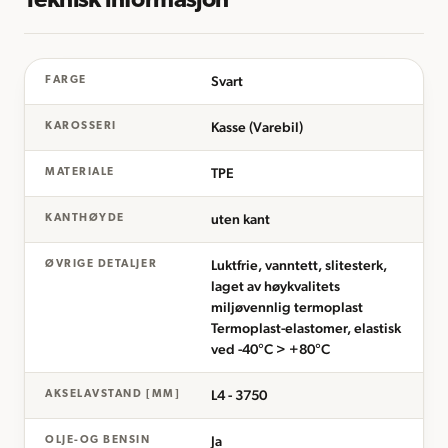
Teknisk informasjon
Svart
FARGE
Kasse (Varebil)
KAROSSERI
TPE
MATERIALE
uten kant
KANTHØYDE
Luktfrie, vanntett, slitesterk,
ØVRIGE DETALJER
laget av høykvalitets
miljøvennlig termoplast
Termoplast-elastomer, elastisk
ved -40°C > +80°C
L4 - 3750
AKSELAVSTAND [MM]
Ja
OLJE-OG BENSIN