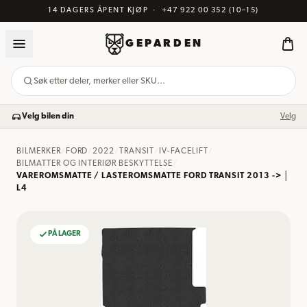
14 DAGERS ÅPENT KJØP
·
+47 922 00 352
(10–15)
GEPARDEN
Søk etter deler, merker eller SKU…
Velg bilen din
Velg
BILMERKER
/
FORD
/
2022
/
TRANSIT
/
IV-FACELIFT
/
BILMATTER OG INTERIØR BESKYTTELSE
/
VAREROMSMATTE / LASTEROMSMATTE FORD TRANSIT 2013 -> │
L4
PÅ LAGER