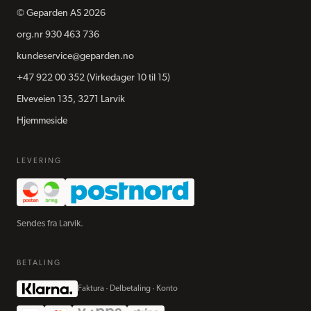
©
Geparden AS
2026
org.nr
930 463 736
kundeservice@geparden.no
+47 922 00 352
(Virkedager 10 til 15)
Elveveien 135, 3271 Larvik
Hjemmeside
LEVERING
Sendes fra Larvik.
BETALING
Faktura · Delbetaling · Konto