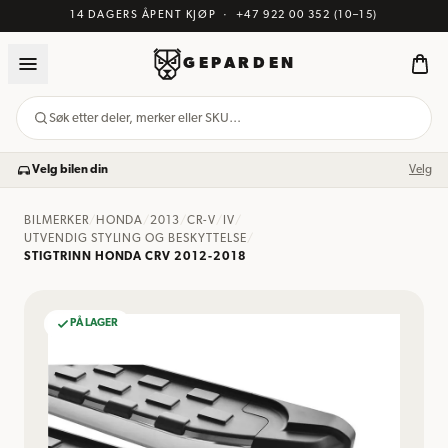
14 DAGERS ÅPENT KJØP
·
+47 922 00 352
(10–15)
GEPARDEN
Søk etter deler, merker eller SKU…
Velg bilen din
Velg
BILMERKER
/
HONDA
/
2013
/
CR-V
/
IV
/
UTVENDIG STYLING OG BESKYTTELSE
/
STIGTRINN HONDA CRV 2012-2018
PÅ LAGER