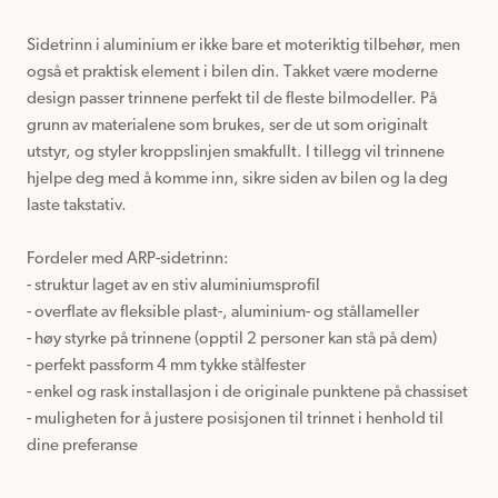
Sidetrinn i aluminium er ikke bare et moteriktig tilbehør, men 
også et praktisk element i bilen din. Takket være moderne 
design passer trinnene perfekt til de fleste bilmodeller. På 
grunn av materialene som brukes, ser de ut som originalt 
utstyr, og styler kroppslinjen smakfullt. I tillegg vil trinnene 
hjelpe deg med å komme inn, sikre siden av bilen og la deg 
laste takstativ.

Fordeler med ARP-sidetrinn:

- struktur laget av en stiv aluminiumsprofil

- overflate av fleksible plast-, aluminium- og stållameller

- høy styrke på trinnene (opptil 2 personer kan stå på dem)

- perfekt passform 4 mm tykke stålfester

- enkel og rask installasjon i de originale punktene på chassiset

- muligheten for å justere posisjonen til trinnet i henhold til 
dine preferanse