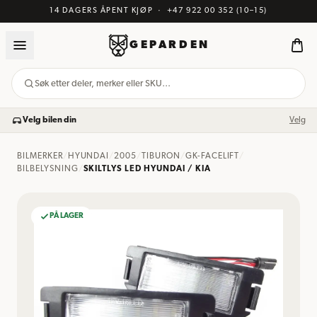
14 DAGERS ÅPENT KJØP
·
+47 922 00 352
(10–15)
GEPARDEN
Søk etter deler, merker eller SKU…
Velg bilen din
Velg
BILMERKER
/
HYUNDAI
/
2005
/
TIBURON
/
GK-FACELIFT
/
BILBELYSNING
/
SKILTLYS LED HYUNDAI / KIA
PÅ LAGER