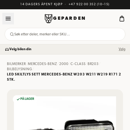
14 DAGERS ÅPENT KJØP
·
+47 922 00 352
(10–15)
GEPARDEN
Søk etter deler, merker eller SKU…
Velg bilen din
Velg
BILMERKER
/
MERCEDES-BENZ
/
2000
/
C-CLASS
/
BR203
/
BILBELYSNING
/
LED SKILTLYS SETT MERCEDES-BENZ W203 W211 W219 R171 2
STK.
PÅ LAGER