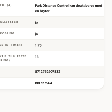
Park Distance Control kan deaktiveres med
FO. (4)
en bryter
ja
ROLLSYSTEM
ja
VKOBLING
1,75
STID [TIMER]
13
T F. TILH.FESTE
ERING)
8712762907832
BRI727564