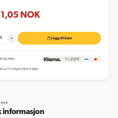
1,05
NOK
Legg til kurv
BETALING
tur
14 dagers åpent kjøp
ONER
k informasjon