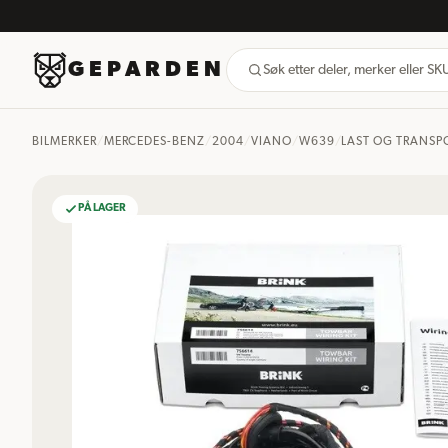
GEPARDEN
Søk etter deler, merker eller S
BILMERKER
/
MERCEDES-BENZ
/
2004
/
VIANO
/
W639
/
LAST OG TRANSP
PÅ LAGER