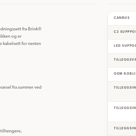
CANBUS
edningssett fra Brink® 
C2 SUPPPO
ikken og er 
 kabelsett for nesten 
LED SUPPO
TILLEGGSV
OEM KOBL
varsel fra summer ved 
TILLEGGSIN
TILLEGGSIN
TILLEGGSIN
 tilhengere, 