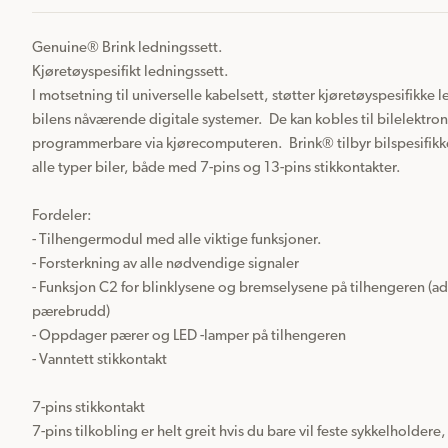
Genuine® Brink ledningssett.

Kjøretøyspesifikt ledningssett.

I motsetning til universelle kabelsett, støtter kjøretøyspesifikke l
bilens nåværende digitale systemer.  De kan kobles til bilelektron
programmerbare via kjørecomputeren.  Brink® tilbyr bilspesifikke
alle typer biler, både med 7-pins og 13-pins stikkontakter.

Fordeler:

- Tilhengermodul med alle viktige funksjoner.

- Forsterkning av alle nødvendige signaler

- Funksjon C2 for blinklysene og bremselysene på tilhengeren (ad
pærebrudd)

- Oppdager pærer og LED -lamper på tilhengeren

- Vanntett stikkontakt

7-pins stikkontakt

7-pins tilkobling er helt greit hvis du bare vil feste sykkelholdere,