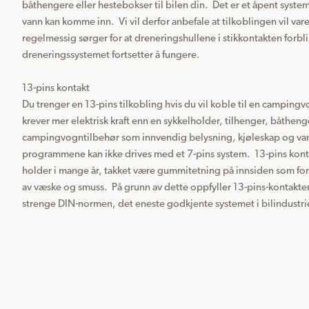
båthengere eller hestebokser til bilen din.  Det er et åpent system
vann kan komme inn.  Vi vil derfor anbefale at tilkoblingen vil vare
regelmessig sørger for at dreneringshullene i stikkontakten forblir 
dreneringssystemet fortsetter å fungere.

13-pins kontakt

Du trenger en 13-pins tilkobling hvis du vil koble til en camping
krever mer elektrisk kraft enn en sykkelholder, tilhenger, båthenge
campingvogntilbehør som innvendig belysning, kjøleskap og va
programmene kan ikke drives med et 7-pins system.  13-pins konta
holder i mange år, takket være gummitetning på innsiden som for
av væske og smuss.  På grunn av dette oppfyller 13-pins-kontakten
strenge DIN-normen, det eneste godkjente systemet i bilindustri