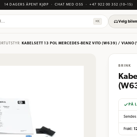
14 DAGERS ÅPENT KJØP
· CHAT MED OSS
·
+47 922 00 352
(10–15)
KU…
⌘K
Velg bilen
ORTUTSTYR
/
KABELSETT 13 POL MERCEDES-BENZ VITO (W639) / VIANO 
BRINK
Kabe
(W63
PÅ 
Sendes 
Frakt:
1