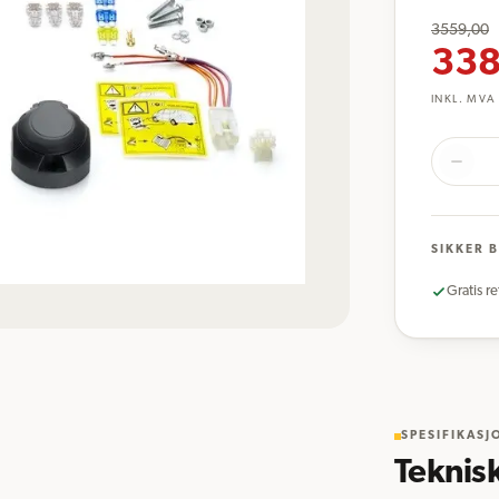
3559,00
338
INKL. MVA
SIKKER 
Gratis re
SPESIFIKASJ
Teknis