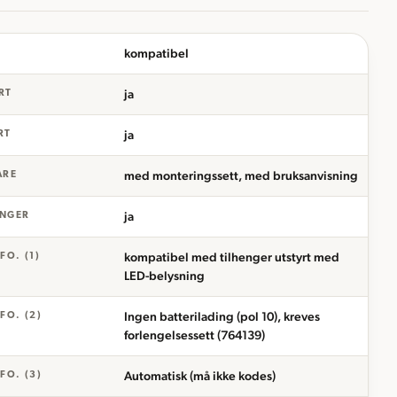
kompatibel
ja
RT
ja
RT
med monteringssett, med bruksanvisning
ARE
ja
INGER
kompatibel med tilhenger utstyrt med
FO. (1)
LED-belysning
Ingen batterilading (pol 10), kreves
FO. (2)
forlengelsessett (764139)
Automatisk (må ikke kodes)
FO. (3)