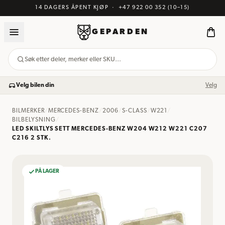
14 DAGERS ÅPENT KJØP
·
+47 922 00 352
(10–15)
GEPARDEN
Søk etter deler, merker eller SKU…
Velg bilen din
Velg
BILMERKER
/
MERCEDES-BENZ
/
2006
/
S-CLASS
/
W221
/
BILBELYSNING
/
LED SKILTLYS SETT MERCEDES-BENZ W204 W212 W221 C207
C216 2 STK.
PÅ LAGER