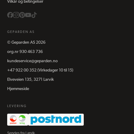
Vilkår og betingelser
GEPARDEN AS
©
Geparden AS
2026
org.nr
930 463 736
kundeservice@geparden.no
+47 922 00 352
(Virkedager 10 til 15)
Elveveien 135, 3271 Larvik
Hjemmeside
LEVERING
Sendes fra Larvik.