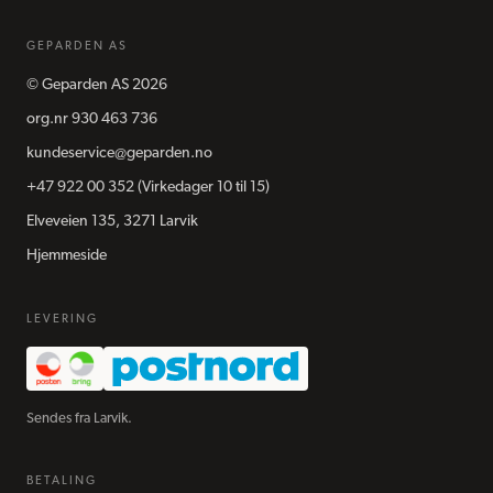
GEPARDEN AS
©
Geparden AS
2026
org.nr
930 463 736
kundeservice@geparden.no
+47 922 00 352
(Virkedager 10 til 15)
Elveveien 135, 3271 Larvik
Hjemmeside
LEVERING
Sendes fra Larvik.
BETALING