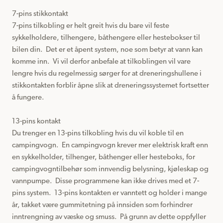
7-pins stikkontakt

7-pins tilkobling er helt greit hvis du bare vil feste 
sykkelholdere, tilhengere, båthengere eller hestebokser til 
bilen din.  Det er et åpent system, noe som betyr at vann kan 
komme inn.  Vi vil derfor anbefale at tilkoblingen vil vare 
lengre hvis du regelmessig sørger for at dreneringshullene i 
stikkontakten forblir åpne slik at dreneringssystemet fortsetter 
å fungere.

13-pins kontakt

Du trenger en 13-pins tilkobling hvis du vil koble til en 
campingvogn.  En campingvogn krever mer elektrisk kraft enn 
en sykkelholder, tilhenger, båthenger eller hesteboks, for 
campingvogntilbehør som innvendig belysning, kjøleskap og 
vannpumpe.  Disse programmene kan ikke drives med et 7-
pins system.  13-pins kontakten er vanntett og holder i mange 
år, takket være gummitetning på innsiden som forhindrer 
inntrengning av væske og smuss.  På grunn av dette oppfyller 