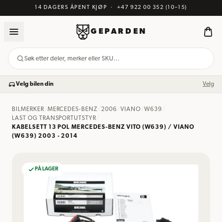
14 DAGERS ÅPENT KJØP
·
+47 922 00 352
(10–15)
GEPARDEN
Søk etter deler, merker eller SKU…
Velg bilen din
Velg
BILMERKER
/
MERCEDES-BENZ
/
2006
/
VIANO
/
W639
/
LAST OG TRANSPORTUTSTYR
/
KABELSETT 13 POL MERCEDES-BENZ VITO (W639) / VIANO
(W639) 2003 - 2014
PÅ LAGER