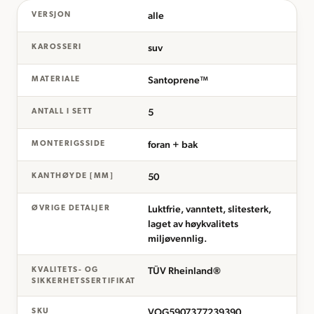
alle
VERSJON
suv
KAROSSERI
Santoprene™
MATERIALE
5
ANTALL I SETT
foran + bak
MONTERIGSSIDE
50
KANTHØYDE [MM]
Luktfrie, vanntett, slitesterk,
ØVRIGE DETALJER
laget av høykvalitets
miljøvennlig.
TÜV Rheinland®
KVALITETS- OG
SIKKERHETSSERTIFIKAT
VOG5907377239390
SKU