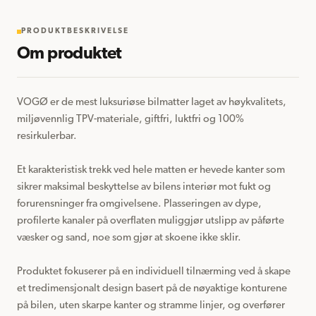
PRODUKTBESKRIVELSE
Om produktet
VOGØ er de mest luksuriøse bilmatter laget av høykvalitets, 
miljøvennlig TPV-materiale, giftfri, luktfri og 100% 
resirkulerbar.

Et karakteristisk trekk ved hele matten er hevede kanter som 
sikrer maksimal beskyttelse av bilens interiør mot fukt og 
forurensninger fra omgivelsene. Plasseringen av dype, 
profilerte kanaler på overflaten muliggjør utslipp av påførte 
væsker og sand, noe som gjør at skoene ikke sklir.

Produktet fokuserer på en individuell tilnærming ved å skape 
et tredimensjonalt design basert på de nøyaktige konturene 
på bilen, uten skarpe kanter og stramme linjer, og overfører 