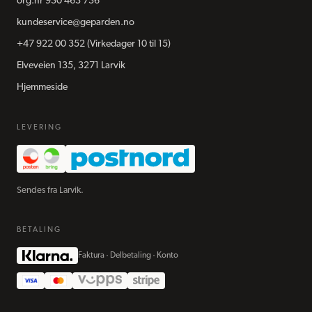
org.nr
930 463 736
kundeservice@geparden.no
+47 922 00 352
(Virkedager 10 til 15)
Elveveien 135, 3271 Larvik
Hjemmeside
LEVERING
Sendes fra Larvik.
BETALING
Faktura · Delbetaling · Konto