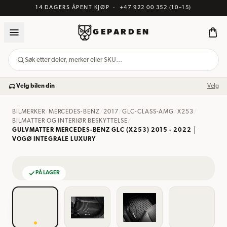
14 DAGERS ÅPENT KJØP
·
+47 922 00 352
(10–15)
GEPARDEN
Søk etter deler, merker eller SKU…
Velg bilen din
Velg
BILMERKER
/
MERCEDES-BENZ
/
2017
/
GLC-CLASS-AMG
/
X253
/
BILMATTER OG INTERIØR BESKYTTELSE
/
GULVMATTER MERCEDES-BENZ GLC (X253) 2015 - 2022 │
VOGØ INTEGRALE LUXURY
PÅ LAGER