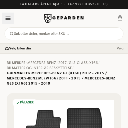
14 DAGERS ÅPENT KJØP
·
+47 922 00 352
(10–15)
GEPARDEN
Søk etter deler, merker eller SKU…
Velg bilen din
Velg
BILMERKER
/
MERCEDES-BENZ
/
2017
/
GLS-CLASS
/
X166
/
BILMATTER OG INTERIØR BESKYTTELSE
/
GULVMATTER MERCEDES-BENZ GL (X166) 2012 - 2015 /
MERCEDES-BENZ ML (W166) 2011 - 2015 / MERCEDES-BENZ
GLS (X166) 2015 - 2019
PÅ LAGER