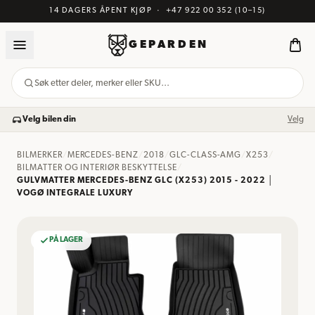
14 DAGERS ÅPENT KJØP
·
+47 922 00 352
(10–15)
GEPARDEN
Søk etter deler, merker eller SKU…
Velg bilen din
Velg
BILMERKER
/
MERCEDES-BENZ
/
2018
/
GLC-CLASS-AMG
/
X253
/
BILMATTER OG INTERIØR BESKYTTELSE
/
GULVMATTER MERCEDES-BENZ GLC (X253) 2015 - 2022 │
VOGØ INTEGRALE LUXURY
PÅ LAGER