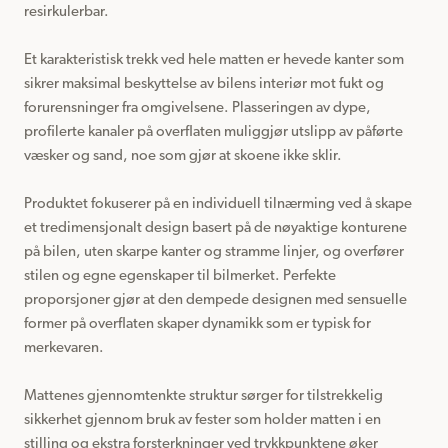
resirkulerbar.

Et karakteristisk trekk ved hele matten er hevede kanter som 
sikrer maksimal beskyttelse av bilens interiør mot fukt og 
forurensninger fra omgivelsene. Plasseringen av dype, 
profilerte kanaler på overflaten muliggjør utslipp av påførte 
væsker og sand, noe som gjør at skoene ikke sklir.

Produktet fokuserer på en individuell tilnærming ved å skape 
et tredimensjonalt design basert på de nøyaktige konturene 
på bilen, uten skarpe kanter og stramme linjer, og overfører 
stilen og egne egenskaper til bilmerket. Perfekte 
proporsjoner gjør at den dempede designen med sensuelle 
former på overflaten skaper dynamikk som er typisk for 
merkevaren.

Mattenes gjennomtenkte struktur sørger for tilstrekkelig 
sikkerhet gjennom bruk av fester som holder matten i en 
stilling og ekstra forsterkninger ved trykkpunktene øker 