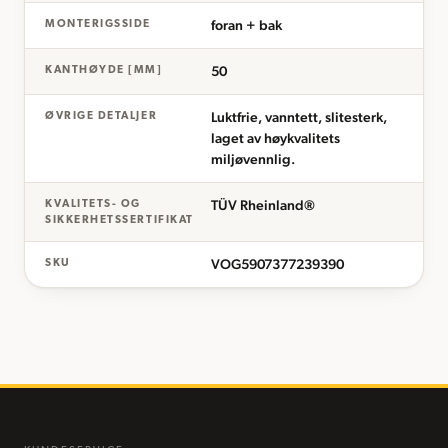
foran + bak
MONTERIGSSIDE
50
KANTHØYDE [MM]
Luktfrie, vanntett, slitesterk,
ØVRIGE DETALJER
laget av høykvalitets
miljøvennlig.
TÜV Rheinland®
KVALITETS- OG
SIKKERHETSSERTIFIKAT
VOG5907377239390
SKU