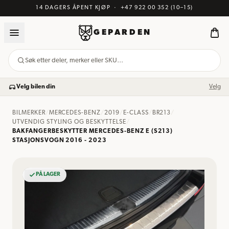
14 DAGERS ÅPENT KJØP
·
+47 922 00 352
(10–15)
GEPARDEN
Søk etter deler, merker eller SKU…
Velg bilen din
Velg
BILMERKER
/
MERCEDES-BENZ
/
2019
/
E-CLASS
/
BR213
/
UTVENDIG STYLING OG BESKYTTELSE
/
BAKFANGERBESKYTTER MERCEDES-BENZ E (S213)
STASJONSVOGN 2016 - 2023
PÅ LAGER