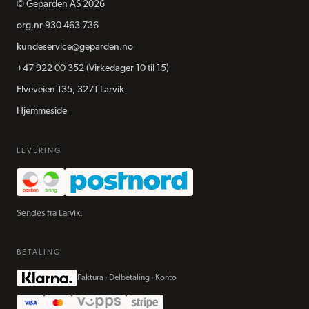
©
Geparden AS
2026
org.nr
930 463 736
kundeservice@geparden.no
+47 922 00 352
(Virkedager 10 til 15)
Elveveien 135, 3271 Larvik
Hjemmeside
LEVERING
Sendes fra Larvik.
BETALING
Faktura · Delbetaling · Konto