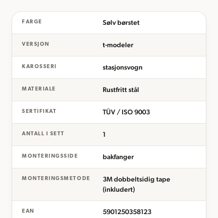
Sølv børstet
FARGE
t-modeler
VERSJON
stasjonsvogn
KAROSSERI
Rustfritt stål
MATERIALE
TÜV / ISO 9003
SERTIFIKAT
1
ANTALL I SETT
bakfanger
MONTERINGSSIDE
3M dobbeltsidig tape
MONTERINGSMETODE
(inkludert)
5901250358123
EAN