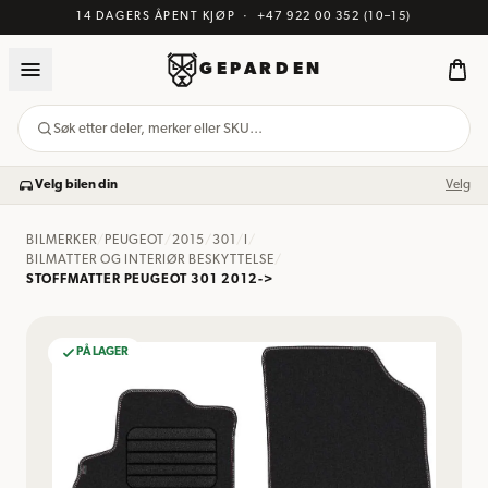
14 DAGERS ÅPENT KJØP
·
+47 922 00 352
(10–15)
GEPARDEN
Søk etter deler, merker eller SKU…
Velg bilen din
Velg
BILMERKER
/
PEUGEOT
/
2015
/
301
/
I
/
BILMATTER OG INTERIØR BESKYTTELSE
/
STOFFMATTER PEUGEOT 301 2012->
PÅ LAGER