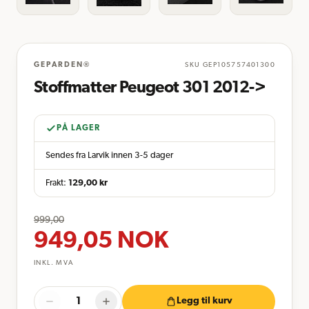
GEPARDEN®
SKU
GEP105757401300
Stoffmatter Peugeot 301 2012->
PÅ LAGER
Sendes fra Larvik innen 3-5 dager
Frakt:
129,00
kr
999,00
949,05
NOK
INKL. MVA
Legg til kurv