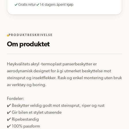
Gratis retur
14 dagers åpent kjøp
PRODUKTBESKRIVELSE
Om produktet
Høykvalitets akryl -termoplast panserbeskytter er 
aerodynamisk designet for å gi utmerket beskyttelse mot 
steinsprut og insektflekker. Rask og enkel montering uten bruk 
av verktøy og boring.

Fordeler:  

✔️ Beskytter veldig godt mot steinsprut, riper og rust

✔️ Gir bilen et stylet utseende

✔️ Ripebestandig

✔️ 100% passform 
