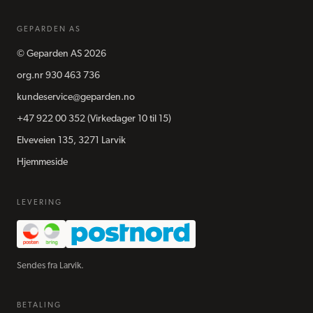
GEPARDEN AS
©
Geparden AS
2026
org.nr
930 463 736
kundeservice@geparden.no
+47 922 00 352
(Virkedager 10 til 15)
Elveveien 135, 3271 Larvik
Hjemmeside
LEVERING
Sendes fra Larvik.
BETALING