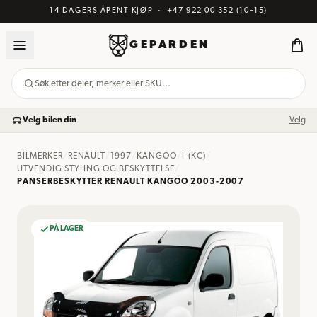
14 DAGERS ÅPENT KJØP
·
+47 922 00 352
(10–15)
GEPARDEN
Søk etter deler, merker eller SKU…
Velg bilen din
Velg
BILMERKER
/
RENAULT
/
1997
/
KANGOO
/
I-(KC)
/
UTVENDIG STYLING OG BESKYTTELSE
/
PANSERBESKYTTER RENAULT KANGOO 2003-2007
PÅ LAGER