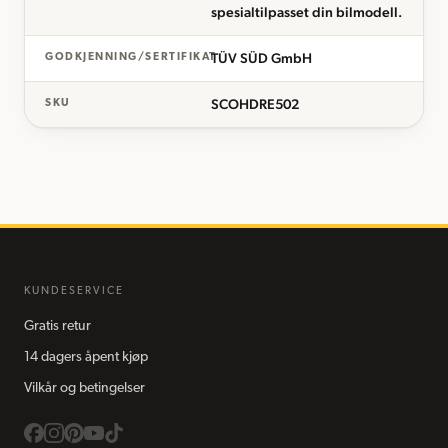
spesialtilpasset din bilmodell.
TÜV SÜD GmbH
GODKJENNING/SERTIFIKAT
SCOHDRE502
SKU
KUNDESERVICE
Gratis retur
14 dagers åpent kjøp
Vilkår og betingelser