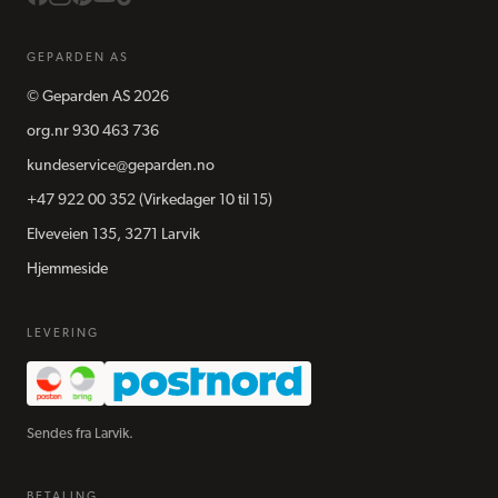
GEPARDEN AS
©
Geparden AS
2026
org.nr
930 463 736
kundeservice@geparden.no
+47 922 00 352
(Virkedager 10 til 15)
Elveveien 135, 3271 Larvik
Hjemmeside
LEVERING
Sendes fra Larvik.
BETALING