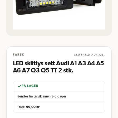
FAREX
SKU
FARLD-ADP_CB_
LED skiltlys sett Audi A1 A3 A4 A5
A6 A7 Q3 Q5 TT 2 stk.
PÅ LAGER
Sendes fra Larvik innen 3-5 dager
Frakt:
99,00
kr