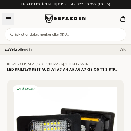
14 DAGERS ÅPENT KJØP
·
+47 922 00 352
(10–15)
GEPARDEN
Søk etter deler, merker eller SKU…
Velg bilen din
Velg
BILMERKER
/
SEAT
/
2012
/
IBIZA
/
6J
/
BILBELYSNING
/
LED SKILTLYS SETT AUDI A1 A3 A4 A5 A6 A7 Q3 Q5 TT 2 STK.
PÅ LAGER