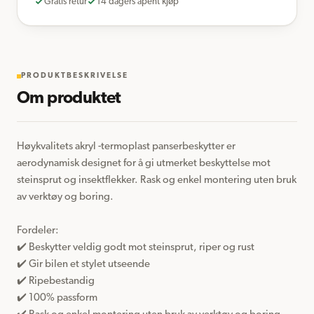
Gratis retur
14 dagers åpent kjøp
PRODUKTBESKRIVELSE
Om produktet
Høykvalitets akryl -termoplast panserbeskytter er 
aerodynamisk designet for å gi utmerket beskyttelse mot 
steinsprut og insektflekker. Rask og enkel montering uten bruk 
av verktøy og boring.

Fordeler:  

✔️ Beskytter veldig godt mot steinsprut, riper og rust

✔️ Gir bilen et stylet utseende

✔️ Ripebestandig

✔️ 100% passform 
