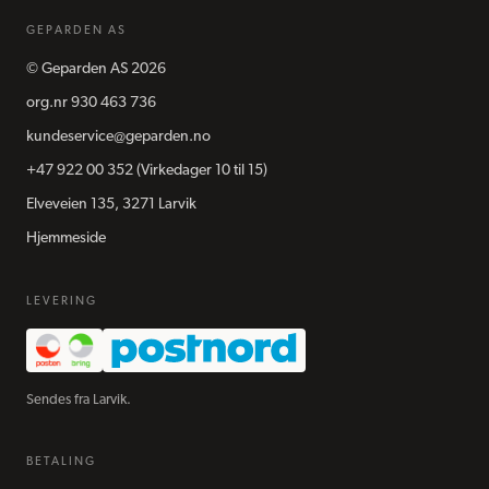
GEPARDEN AS
©
Geparden AS
2026
org.nr
930 463 736
kundeservice@geparden.no
+47 922 00 352
(Virkedager 10 til 15)
Elveveien 135, 3271 Larvik
Hjemmeside
LEVERING
Sendes fra Larvik.
BETALING