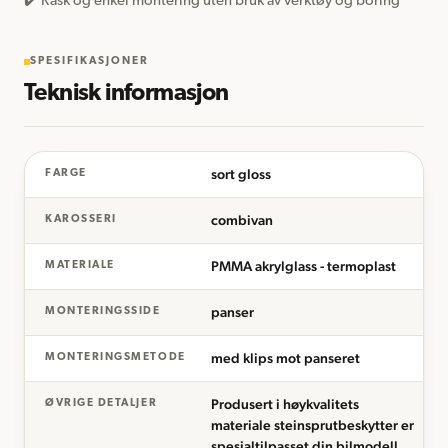
✔️ Rask og enkel montering uten bruk av verktøy og boring
SPESIFIKASJONER
Teknisk informasjon
sort gloss
FARGE
combivan
KAROSSERI
PMMA akrylglass - termoplast
MATERIALE
panser
MONTERINGSSIDE
med klips mot panseret
MONTERINGSMETODE
Produsert i høykvalitets
ØVRIGE DETALJER
materiale steinsprutbeskytter er
spesialtilpasset din bilmodell.