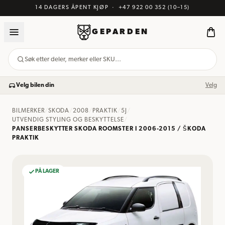
14 DAGERS ÅPENT KJØP
·
+47 922 00 352
(10–15)
GEPARDEN
Søk etter deler, merker eller SKU…
Velg bilen din
Velg
BILMERKER
/
SKODA
/
2008
/
PRAKTIK
/
5J
/
UTVENDIG STYLING OG BESKYTTELSE
/
PANSERBESKYTTER SKODA ROOMSTER I 2006-2015 / ŠKODA
PRAKTIK
PÅ LAGER