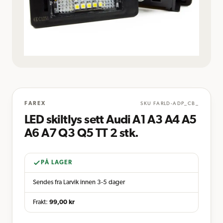
FAREX
SKU
FARLD-ADP_CB_
LED skiltlys sett Audi A1 A3 A4 A5
A6 A7 Q3 Q5 TT 2 stk.
PÅ LAGER
Sendes fra Larvik innen 3-5 dager
Frakt:
99,00
kr