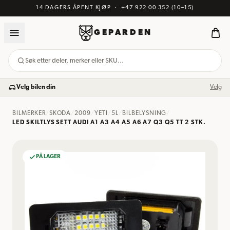
14 DAGERS ÅPENT KJØP
·
+47 922 00 352
(10–15)
GEPARDEN
Søk etter deler, merker eller SKU…
Velg bilen din
Velg
BILMERKER
/
SKODA
/
2009
/
YETI
/
5L
/
BILBELYSNING
/
LED SKILTLYS SETT AUDI A1 A3 A4 A5 A6 A7 Q3 Q5 TT 2 STK.
PÅ LAGER