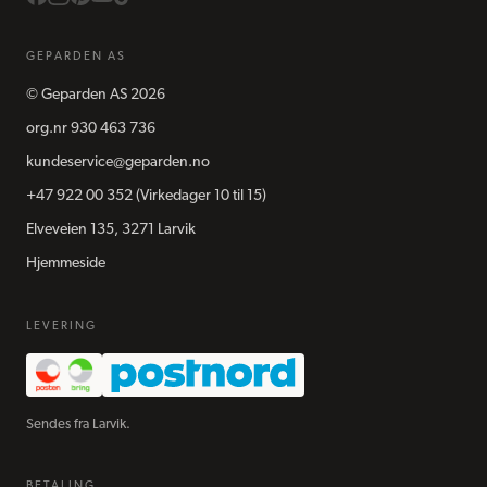
GEPARDEN AS
©
Geparden AS
2026
org.nr
930 463 736
kundeservice@geparden.no
+47 922 00 352
(Virkedager 10 til 15)
Elveveien 135, 3271 Larvik
Hjemmeside
LEVERING
Sendes fra Larvik.
BETALING