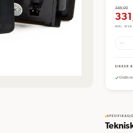
349,00
331
INKL. MVA
SIKKER 
Gratis re
SPESIFIKASJ
Teknis