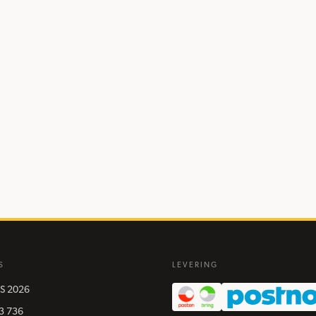
S
LEVERING
S
2026
3 736