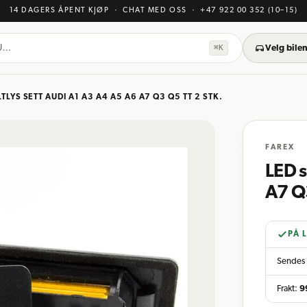
14 DAGERS ÅPENT KJØP
· CHAT MED OSS
·
+47 922 00 352
(10–15)
KU…
⌘K
Velg bilen
LTLYS SETT AUDI A1 A3 A4 A5 A6 A7 Q3 Q5 TT 2 STK.
FAREX
LED s
A7 Q3
PÅ 
Sendes 
Frakt:
9