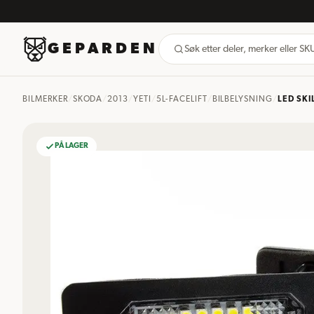
GEPARDEN
Søk etter deler, merker eller S
BILMERKER
/
SKODA
/
2013
/
YETI
/
5L-FACELIFT
/
BILBELYSNING
/
LED SKI
PÅ LAGER