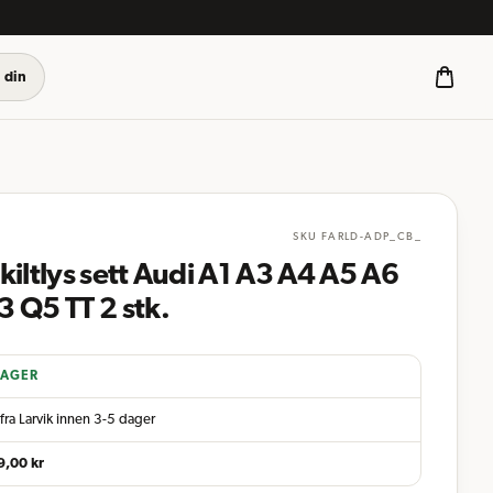
 din
SKU
FARLD-ADP_CB_
kiltlys sett Audi A1 A3 A4 A5 A6
 Q5 TT 2 stk.
LAGER
fra Larvik innen 3-5 dager
9,00
kr