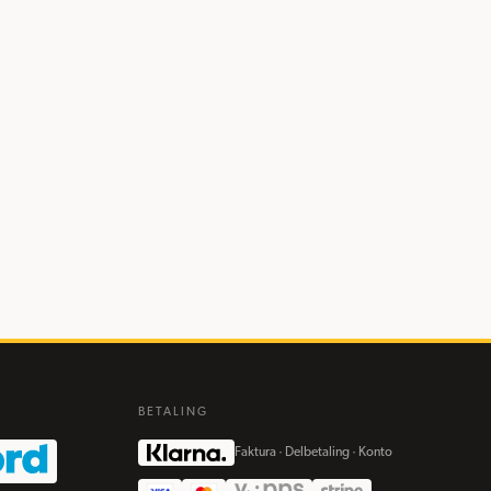
BETALING
Faktura · Delbetaling · Konto