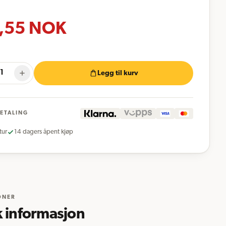
,55
NOK
Legg til kurv
BETALING
tur
14 dagers åpent kjøp
ONER
k informasjon