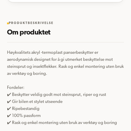
PRODUKTBESKRIVELSE
Om produktet
Høykvalitets akryl -termoplast panserbeskytter er 
aerodynamisk designet for å gi utmerket beskyttelse mot 
steinsprut og insektflekker. Rask og enkel montering uten bruk 
av verktøy og boring.

Fordeler:  

✔️ Beskytter veldig godt mot steinsprut, riper og rust

✔️ Gir bilen et stylet utseende

✔️ Ripebestandig

✔️ 100% passform 

✔️ Rask og enkel montering uten bruk av verktøy og boring