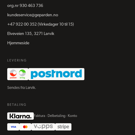
org.nr
930 463 736
kundeservice@geparden.no
+47 922 00 352
(Virkedager 10 til 15)
Elveveien 135, 3271 Larvik
Hjemmeside
LEVERING
Sendes fra Larvik.
BETALING
Faktura · Delbetaling · Konto