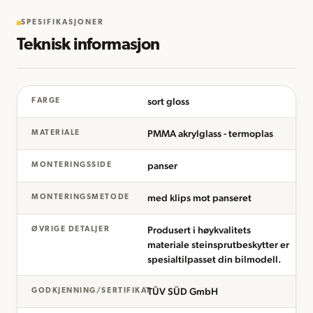
SPESIFIKASJONER
Teknisk informasjon
sort gloss
FARGE
PMMA akrylglass - termoplas
MATERIALE
panser
MONTERINGSSIDE
med klips mot panseret
MONTERINGSMETODE
Produsert i høykvalitets
ØVRIGE DETALJER
materiale steinsprutbeskytter er
spesialtilpasset din bilmodell.
TÜV SÜD GmbH
GODKJENNING/SERTIFIKAT