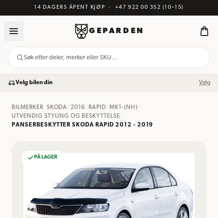
14 DAGERS ÅPENT KJØP
·
+47 922 00 352
(10–15)
GEPARDEN
Søk etter deler, merker eller SKU…
Velg bilen din
Velg
BILMERKER
/
SKODA
/
2016
/
RAPID
/
MK1-(NH)
/
UTVENDIG STYLING OG BESKYTTELSE
/
PANSERBESKYTTER SKODA RAPID 2012 - 2019
PÅ LAGER