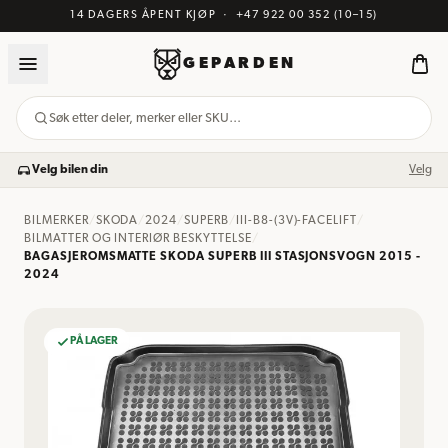
14 DAGERS ÅPENT KJØP
·
+47 922 00 352
(10–15)
GEPARDEN
Søk etter deler, merker eller SKU…
Velg bilen din
Velg
BILMERKER
/
SKODA
/
2024
/
SUPERB
/
III-B8-(3V)-FACELIFT
/
BILMATTER OG INTERIØR BESKYTTELSE
/
BAGASJEROMSMATTE SKODA SUPERB III STASJONSVOGN 2015 -
2024
PÅ LAGER