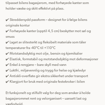
tilpasset bilens bagasjerom, med forhøyede kanter som 
holder væske og skitt effektivt på plass.

✔️ Skreddersydd passform – designet for å følge bilens 
originale kontur

✔️ Forhøyede kanter (opptil 4,5 cm) beskytter mot søl og 
smuss

✔️ Laget av slitesterkt og fleksibelt materiale som tåler 
temperaturer fra -40°C til +110°C

✔️ Motstandsdyktig mot olje, bensin og kjemikalier

✔️ Elastisk, formstabil og motstandsdyktig mot deformasjoner

✔️ Enkel å rengjøre – bare skyll med vann

✔️ Luktfri, miljøvennlig og trygg for helse og kjæledyr

✔️ Antiskli-overflate gir ekstra sikkerhet under transport

✔️ Klargjort for bruk med originale festekroker i bilen

Et funksjonelt og stilfullt valg for deg som ønsker å holde 
bagasjerommet rent og velorganisert – uansett last og 
værforhold.