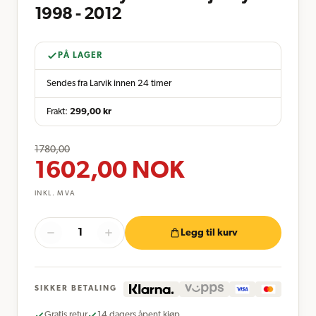
1998 - 2012
PÅ LAGER
Sendes fra Larvik innen 24 timer
Frakt:
299,00
kr
1780,00
1602,00
NOK
INKL. MVA
Legg til kurv
SIKKER BETALING
Gratis retur
14 dagers åpent kjøp