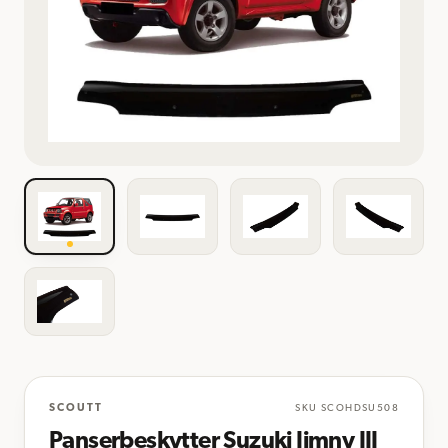
SCOUTT
SKU
SCOHDSU508
Panserbeskytter Suzuki Jimny III