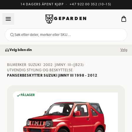
14 DAGERS ÅPENT KJØP
·
+47 922 00 352
(10–15)
GEPARDEN
Søk etter deler, merker eller SKU…
Velg bilen din
Velg
BILMERKER
/
SUZUKI
/
2002
/
JIMNY
/
III-(JB23)
/
UTVENDIG STYLING OG BESKYTTELSE
/
PANSERBESKYTTER SUZUKI JIMNY III 1998 - 2012
PÅ LAGER