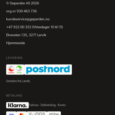
©
Geparden AS
2026
org.nr
930 463 736
kundeservice@geparden.no
+47 922 00 352
(Virkedager 10 til 15)
Elveveien 135, 3271 Larvik
Hjemmeside
LEVERING
Sendes fra Larvik.
BETALING
Faktura · Delbetaling · Konto