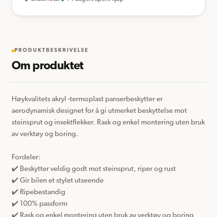
PRODUKTBESKRIVELSE
Om produktet
Høykvalitets akryl -termoplast panserbeskytter er 
aerodynamisk designet for å gi utmerket beskyttelse mot 
steinsprut og insektflekker. Rask og enkel montering uten bruk 
av verktøy og boring.

Fordeler:  

✔️ Beskytter veldig godt mot steinsprut, riper og rust

✔️ Gir bilen et stylet utseende

✔️ Ripebestandig

✔️ 100% passform 

✔️ Rask og enkel montering uten bruk av verktøy og boring