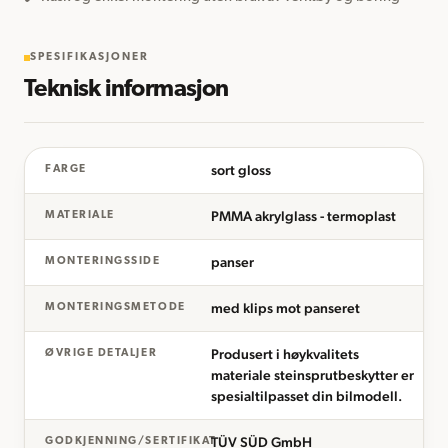
SPESIFIKASJONER
Teknisk informasjon
sort gloss
FARGE
PMMA akrylglass - termoplast
MATERIALE
panser
MONTERINGSSIDE
med klips mot panseret
MONTERINGSMETODE
Produsert i høykvalitets
ØVRIGE DETALJER
materiale steinsprutbeskytter er
spesialtilpasset din bilmodell.
TÜV SÜD GmbH
GODKJENNING/SERTIFIKAT