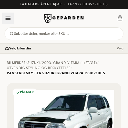
14 DAGERS ÅPENT KJØP
·
+47 922 00 352
(10–15)
GEPARDEN
Søk etter deler, merker eller SKU…
Velg bilen din
Velg
BILMERKER
/
SUZUKI
/
2003
/
GRAND-VITARA
/
I-(FT/GT)
/
UTVENDIG STYLING OG BESKYTTELSE
/
PANSERBESKYTTER SUZUKI GRAND VITARA 1998-2005
PÅ LAGER