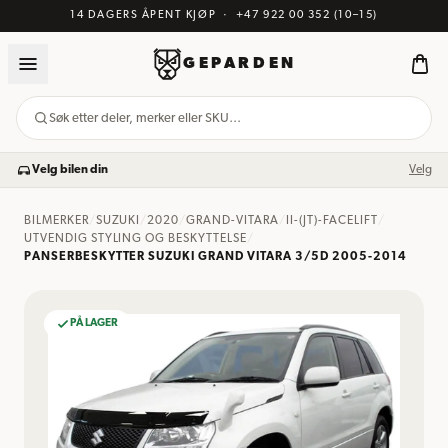
14 DAGERS ÅPENT KJØP
·
+47 922 00 352
(10–15)
GEPARDEN
Søk etter deler, merker eller SKU…
Velg bilen din
Velg
BILMERKER
/
SUZUKI
/
2020
/
GRAND-VITARA
/
II-(JT)-FACELIFT
/
UTVENDIG STYLING OG BESKYTTELSE
/
PANSERBESKYTTER SUZUKI GRAND VITARA 3/5D 2005-2014
PÅ LAGER