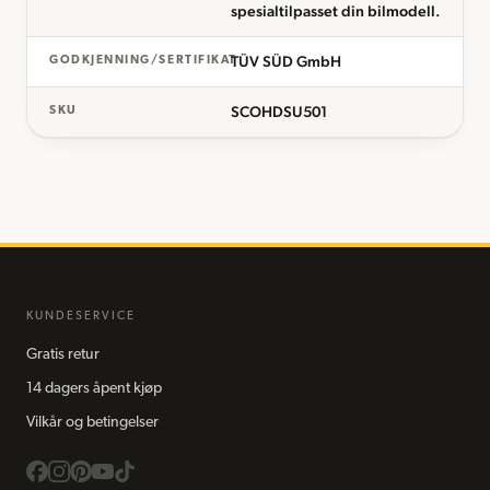
spesialtilpasset din bilmodell.
TÜV SÜD GmbH
GODKJENNING/SERTIFIKAT
SCOHDSU501
SKU
KUNDESERVICE
Gratis retur
14 dagers åpent kjøp
Vilkår og betingelser