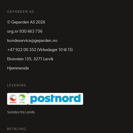
GEPARDEN AS
©
Geparden AS
2026
org.nr
930 463 736
kundeservice@geparden.no
+47 922 00 352
(Virkedager 10 til 15)
Elveveien 135, 3271 Larvik
Hjemmeside
LEVERING
Sendes fra Larvik.
BETALING