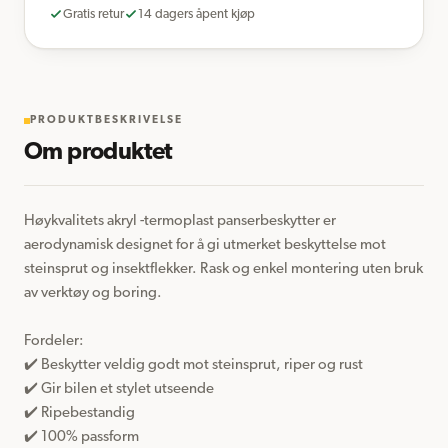
Gratis retur
14 dagers åpent kjøp
PRODUKTBESKRIVELSE
Om produktet
Høykvalitets akryl -termoplast panserbeskytter er 
aerodynamisk designet for å gi utmerket beskyttelse mot 
steinsprut og insektflekker. Rask og enkel montering uten bruk 
av verktøy og boring.

Fordeler:  

✔️ Beskytter veldig godt mot steinsprut, riper og rust

✔️ Gir bilen et stylet utseende

✔️ Ripebestandig

✔️ 100% passform 
