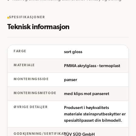
SPESIFIKASJONER
Teknisk informasjon
sort gloss
FARGE
PMMA akrylglass - termoplast
MATERIALE
panser
MONTERINGSSIDE
med klips mot panseret
MONTERINGSMETODE
Produsert i høykvalitets
ØVRIGE DETALJER
materiale steinsprutbeskytter er
spesialtilpasset din bilmodell.
TÜV SÜD GmbH
GODKJENNING/SERTIFIKAT