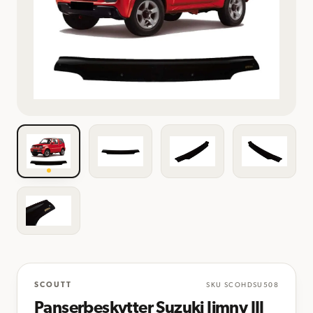
SCOUTT
SKU
SCOHDSU508
Panserbeskytter Suzuki Jimny III