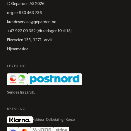
©
Geparden AS
2026
org.nr
930 463 736
kundeservice@geparden.no
+47 922 00 352
(Virkedager 10 til 15)
Elveveien 135, 3271 Larvik
Hjemmeside
LEVERING
Sendes fra Larvik.
BETALING
Faktura · Delbetaling · Konto