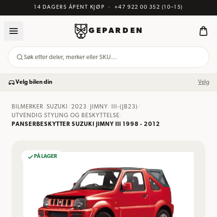
14 DAGERS ÅPENT KJØP
·
+47 922 00 352
(10–15)
GEPARDEN
Søk etter deler, merker eller SKU…
Velg bilen din
Velg
BILMERKER
/
SUZUKI
/
2023
/
JIMNY
/
III-(JB23)
/
UTVENDIG STYLING OG BESKYTTELSE
/
PANSERBESKYTTER SUZUKI JIMNY III 1998 - 2012
PÅ LAGER