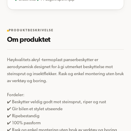
PRODUKTBESKRIVELSE
Om produktet
Høykvalitets akryl -termoplast panserbeskytter er 
aerodynamisk designet for å gi utmerket beskyttelse mot 
steinsprut og insektflekker. Rask og enkel montering uten bruk 
av verktøy og boring.

Fordeler:  

✔️ Beskytter veldig godt mot steinsprut, riper og rust

✔️ Gir bilen et stylet utseende

✔️ Ripebestandig

✔️ 100% passform 

✔️ Rask og enkel montering uten bruk av verktøy og boring