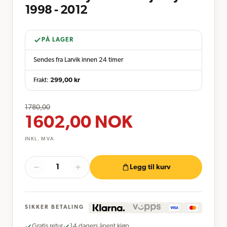
1998 - 2012
PÅ LAGER
Sendes fra Larvik innen 24 timer
Frakt:
299,00
kr
1780,00
1602,00
NOK
INKL. MVA
Legg til kurv
SIKKER BETALING
Gratis retur
14 dagers åpent kjøp