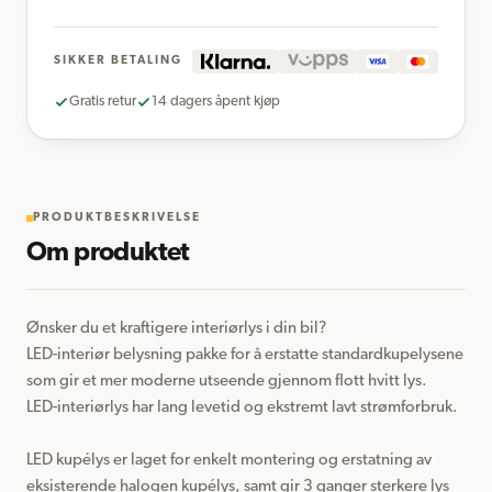
SIKKER BETALING
Gratis retur
14 dagers åpent kjøp
PRODUKTBESKRIVELSE
Om produktet
Ønsker du et kraftigere interiørlys i din bil?

LED-interiør belysning pakke for å erstatte standardkupelysene 
som gir et mer moderne utseende gjennom flott hvitt lys.

LED-interiørlys har lang levetid og ekstremt lavt strømforbruk.

LED kupélys er laget for enkelt montering og erstatning av 
eksisterende halogen kupélys, samt gir 3 ganger sterkere lys 