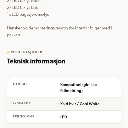
2x LED taklys foran

2x LED taklys bak

1x LED bagasjeroms-lys

Hansker og demonteringsverktøy for interiør følger med i 
SPESIFIKASJONER
Teknisk informasjon
Kompatibel (gir ikke
CANBUS
feilmelding)
Kald hvit / Cool White
LYSFARGE
LED
TEKNOLOGI