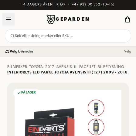
14 DAGERS ÅPENT KJØP
·
+47 922 00 352
(10–15)
GEPARDEN
Søk etter deler, merker eller SKU…
Velg bilen din
Velg
BILMERKER
/
TOYOTA
/
2017
/
AVENSIS
/
III-FACELIFT
/
BILBELYSNING
/
INTERIØRLYS LED PAKKE TOYOTA AVENSIS III (T27) 2009 - 2018
PÅ LAGER