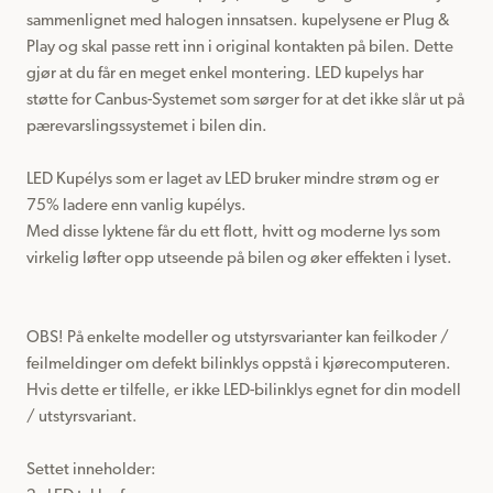
sammenlignet med halogen innsatsen. kupelysene er Plug & 
Play og skal passe rett inn i original kontakten på bilen. Dette 
gjør at du får en meget enkel montering. LED kupelys har 
støtte for Canbus-Systemet som sørger for at det ikke slår ut på 
pærevarslingssystemet i bilen din.

LED Kupélys som er laget av LED bruker mindre strøm og er 
75% ladere enn vanlig kupélys.

Med disse lyktene får du ett flott, hvitt og moderne lys som 
virkelig løfter opp utseende på bilen og øker effekten i lyset.

OBS! På enkelte modeller og utstyrsvarianter kan feilkoder / 
feilmeldinger om defekt bilinklys oppstå i kjørecomputeren.

Hvis dette er tilfelle, er ikke LED-bilinklys egnet for din modell 
/ utstyrsvariant.

Settet inneholder:
