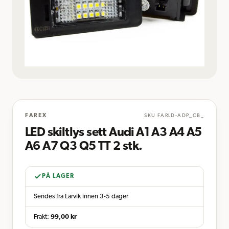
FAREX
SKU
FARLD-ADP_CB_
LED skiltlys sett Audi A1 A3 A4 A5
A6 A7 Q3 Q5 TT 2 stk.
PÅ LAGER
Sendes fra Larvik innen 3-5 dager
Frakt:
99,00
kr