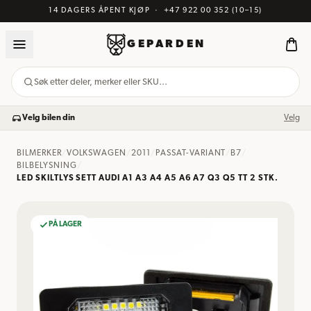
14 DAGERS ÅPENT KJØP
·
+47 922 00 352
(10–15)
GEPARDEN
Søk etter deler, merker eller SKU…
Velg bilen din
Velg
BILMERKER
/
VOLKSWAGEN
/
2011
/
PASSAT-VARIANT
/
B7
/
BILBELYSNING
/
LED SKILTLYS SETT AUDI A1 A3 A4 A5 A6 A7 Q3 Q5 TT 2 STK.
PÅ LAGER