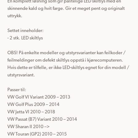
En komplett løsning som gir pålitelige LED skiltlys med en 
skinnende kald og hvit farge. Gir et meget pent og originalt 
uttrykk.

Settet inneholder:

- 2 stk. LED skiltlys

OBS! På enkelte modeller og utstyrsvarianter kan feilkoder / 
feilmeldinger om defekt skiltlys oppstå i kjørecomputeren.

Hvis dette er tilfelle, er ikke LED-skiltlys egnet for din modell / 
utstyrsvariant.

Passer til: 

VW Golf VI Variant 2009 – 2013

VW Golf Plus 2009 – 2014

VW Jetta VI 2010 – 2018

VW Passat (B7) Variant 2010 – 2014

VW Sharan II 2010 –> 

VW Touran (GP2) 2010 – 2015
