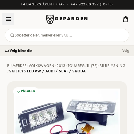
14 DAGERS ÅPENT KJØP
·
+47 922 00 352
(10–15)
GEPARDEN
Søk etter deler, merker eller SKU…
Velg bilen din
Velg
BILMERKER
/
VOLKSWAGEN
/
2013
/
TOUAREG
/
II-(7P)
/
BILBELYSNING
/
SKILTLYS LED VW / AUDI / SEAT / SKODA
PÅ LAGER