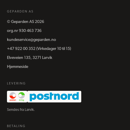
GEPARDEN AS
©
Geparden AS
2026
org.nr
930 463 736
kundeservice@geparden.no
+47 922 00 352
(Virkedager 10 til 15)
Elveveien 135, 3271 Larvik
Hjemmeside
LEVERING
Sendes fra Larvik.
BETALING