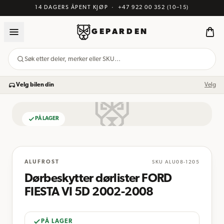
14 DAGERS ÅPENT KJØP
·
+47 922 00 352
(10–15)
GEPARDEN
Søk etter deler, merker eller SKU…
Velg bilen din
Velg
PÅ LAGER
BILDE KOMMER
ALUFROST
SKU
ALU08-1205
Dørbeskytter dørlister FORD
FIESTA VI 5D 2002-2008
PÅ LAGER