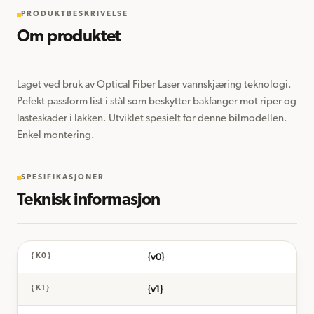
PRODUKTBESKRIVELSE
Om produktet
Laget ved bruk av Optical Fiber Laser vannskjæring teknologi. 
Pefekt passform list i stål som beskytter bakfanger mot riper og 
lasteskader i lakken. Utviklet spesielt for denne bilmodellen. 
Enkel montering.
SPESIFIKASJONER
Teknisk informasjon
{v0}
{K0}
{v1}
{K1}