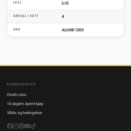
{v3}
{K3}
4
ANTALL I SETT
ALU08-1205
SKU
KUNDESERVICE
Gratis retur
14 dagers åpent kjøp
Vilkår og betingelser