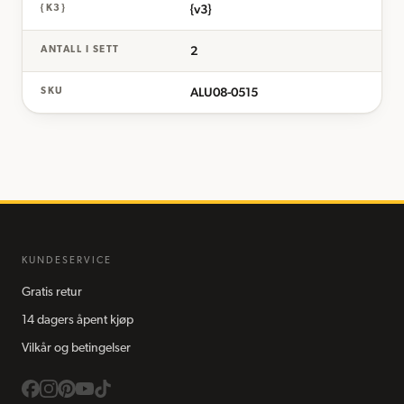
{v3}
{K3}
2
ANTALL I SETT
ALU08-0515
SKU
KUNDESERVICE
Gratis retur
14 dagers åpent kjøp
Vilkår og betingelser