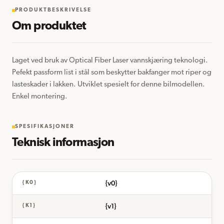
PRODUKTBESKRIVELSE
Om produktet
Laget ved bruk av Optical Fiber Laser vannskjæring teknologi. 
Pefekt passform list i stål som beskytter bakfanger mot riper og 
lasteskader i lakken. Utviklet spesielt for denne bilmodellen. 
Enkel montering.
SPESIFIKASJONER
Teknisk informasjon
{v0}
{K0}
{v1}
{K1}