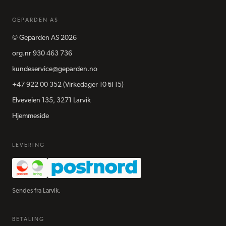
GEPARDEN AS
©
Geparden AS
2026
org.nr
930 463 736
kundeservice@geparden.no
+47 922 00 352
(Virkedager 10 til 15)
Elveveien 135, 3271 Larvik
Hjemmeside
LEVERING
Sendes fra Larvik.
BETALING