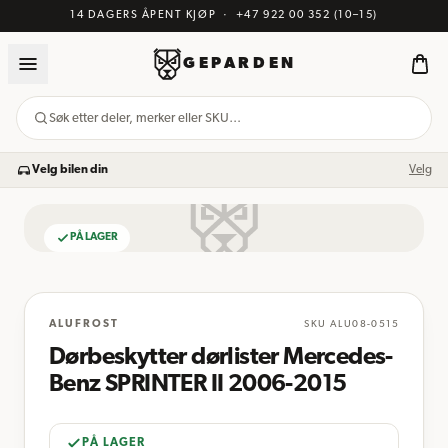
14 DAGERS ÅPENT KJØP
·
+47 922 00 352
(10–15)
GEPARDEN
Søk etter deler, merker eller SKU…
Velg bilen din
Velg
PÅ LAGER
BILDE KOMMER
ALUFROST
SKU
ALU08-0515
Dørbeskytter dørlister Mercedes-
Benz SPRINTER II 2006-2015
PÅ LAGER