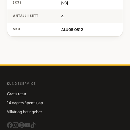
{v3}
{K3}
4
ANTALL I SETT
ALU08-0812
SKU
KUNDESERVICE
Gratis retur
14 dagers åpent kjøp
Vilkår og betingelser