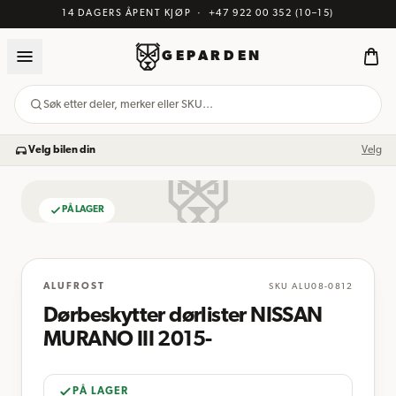
14 DAGERS ÅPENT KJØP
·
+47 922 00 352
(10–15)
GEPARDEN
Søk etter deler, merker eller SKU…
Velg bilen din
Velg
PÅ LAGER
BILDE KOMMER
ALUFROST
SKU
ALU08-0812
Dørbeskytter dørlister NISSAN
MURANO III 2015-
PÅ LAGER