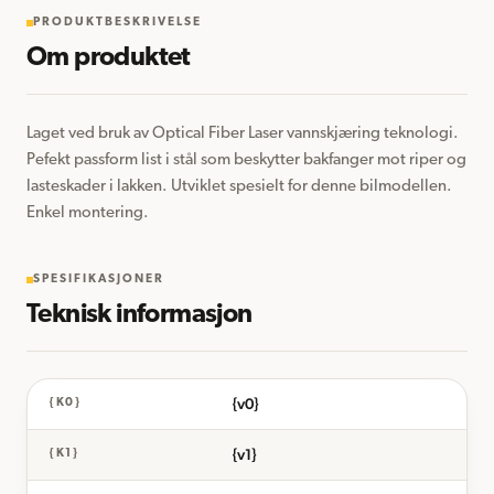
PRODUKTBESKRIVELSE
Om produktet
Laget ved bruk av Optical Fiber Laser vannskjæring teknologi. 
Pefekt passform list i stål som beskytter bakfanger mot riper og 
lasteskader i lakken. Utviklet spesielt for denne bilmodellen. 
Enkel montering.
SPESIFIKASJONER
Teknisk informasjon
{v0}
{K0}
{v1}
{K1}