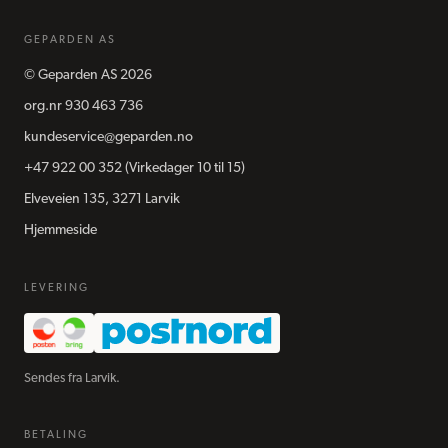
GEPARDEN AS
©
Geparden AS
2026
org.nr
930 463 736
kundeservice@geparden.no
+47 922 00 352
(Virkedager 10 til 15)
Elveveien 135, 3271 Larvik
Hjemmeside
LEVERING
Sendes fra Larvik.
BETALING